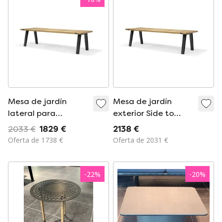
Mesa de jardín
Mesa de jardín
lateral para
exterior Side to
exteriores,
Side, 230 x 100 cm
2033 €
1829 €
2138 €
290x100cm
Oferta de 1738 €
Oferta de 2031 €
-
22
%
-
20
%