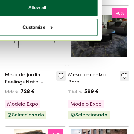
Allow all
-
27
%
-
48
%
Customize
Mesa de jardín
Mesa de centro
Feelings Natal -
Bora
215x100
999 €
728 €
1153 €
599 €
Modelo Expo
Modelo Expo
Seleccionado
Seleccionado
-
51
%