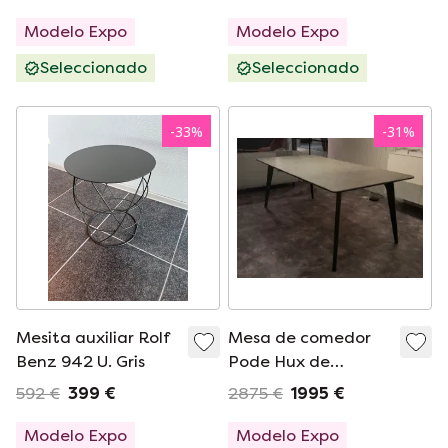
Modelo Expo
Modelo Expo
Seleccionado
Seleccionado
-
33
%
-
31
%
Mesita auxiliar Rolf
Mesa de comedor
Benz 942 U. Gris
Pode Hux de
hormigón
592 €
399 €
2875 €
1995 €
Modelo Expo
Modelo Expo