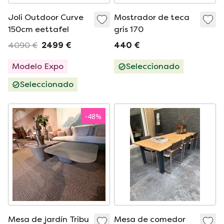
Joli Outdoor Curve
Mostrador de teca
150cm eettafel
gris 170
4090 €
2499 €
440 €
Modelo Expo
Seleccionado
Seleccionado
-
48
%
Mesa de jardín Tribu
Mesa de comedor