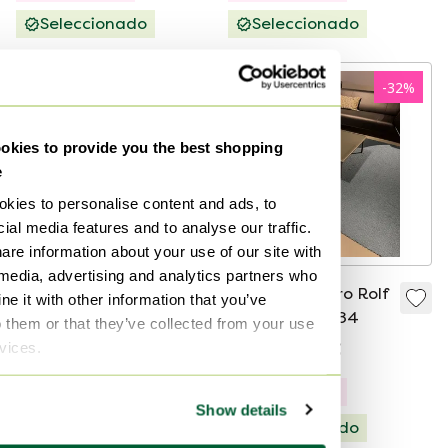
Seleccionado
Seleccionado
-
51
%
-
32
%
kies to provide you the best shopping
e
kies to personalise content and ads, to
ial media features and to analyse our traffic.
are information about your use of our site with
 media, advertising and analytics partners who
Mesa de centro
Mesa de centro Rolf
e it with other information that you’ve
Metaform QB gris
Benz 901 84x84
o them or that they’ve collected from your use
rvices.
775 €
379 €
2061 €
1399 €
Modelo Expo
Modelo Expo
Show details
Seleccionado
Seleccionado