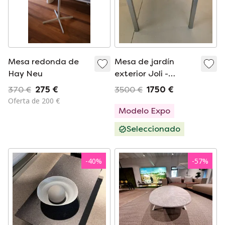
Mesa redonda de
Mesa de jardín
Hay Neu
exterior Joli -
250x100
370 €
275 €
3500 €
1750 €
Oferta de 200 €
Modelo Expo
Seleccionado
-
40
%
-
57
%