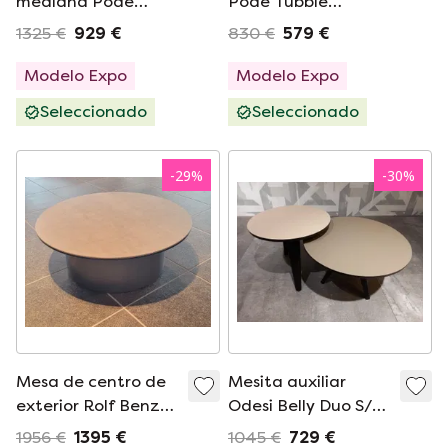
mediana Pode
Pode Tubble
Tubble
pequeña para
1325 €
929 €
830 €
579 €
noche
Modelo Expo
Modelo Expo
Seleccionado
Seleccionado
-
29
%
-
30
%
Mesa de centro de
Mesita auxiliar
exterior Rolf Benz
Odesi Belly Duo S/2
Yoko H35
Beige
1956 €
1395 €
1045 €
729 €