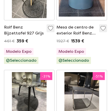
Rolf Benz
Mesa de centro de
Bijzettafel 927 Grijs
exterior Rolf Benz
Yoko H29
461 €
359 €
1927 €
1539 €
Modelo Expo
Modelo Expo
Seleccionado
Seleccionado
-
31
%
-
51
%