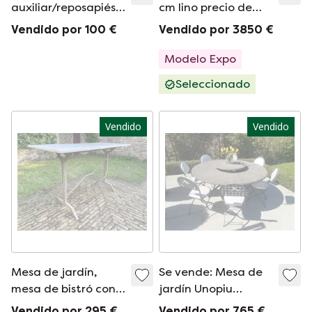
auxiliar/reposapiés
cm lino precio de
Fermob
lista 6.615 €
Vendido por 100 €
Vendido por 3850 €
Luxemburgo
Modelo Expo
Seleccionado
Vendido
Vendido
Mesa de jardín,
Se vende: Mesa de
mesa de bistró con
jardín Unopiu
mármol, estilo Art
modelo Thor
Vendido por 295 €
Vendido por 765 €