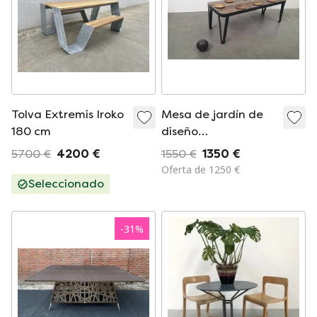
Tolva Extremis Iroko
Mesa de jardín de
180 cm
diseño
personalizado para
5700 €
4200 €
1550 €
1350 €
exterior, de acero
Oferta de 1250 €
antracita y madera
Seleccionado
noble, 8 piezas
-
31
%