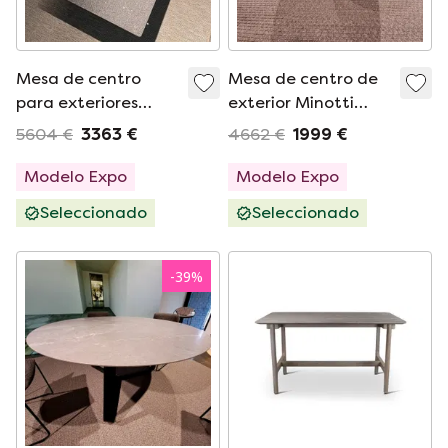
Mesa de centro
Mesa de centro de
para exteriores
exterior Minotti
Flexform Any Day
Sullivan - 205x70
5604 €
3363 €
4662 €
1999 €
Modelo Expo
Modelo Expo
Seleccionado
Seleccionado
-
39
%