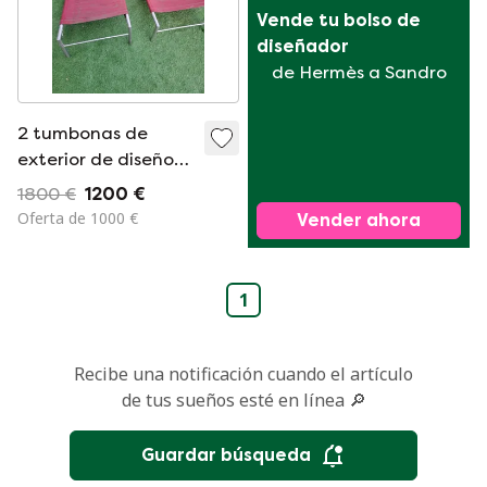
Vende tu bolso de 
diseñador
de Hermès a Sandro
2 tumbonas de
exterior de diseño
de Fabiaan Van
1800 €
1200 €
Severen
Oferta de 1000 €
Vender ahora
1
Recibe una notificación cuando el artículo
de tus sueños esté en línea 🔎
Guardar búsqueda