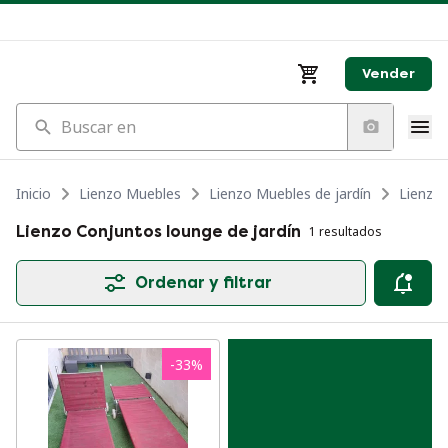
Vender
Buscar en
Inicio
Lienzo Muebles
Lienzo Muebles de jardín
Lienzo 
Lienzo Conjuntos lounge de jardín
1 resultados
Ordenar y filtrar
-
33
%