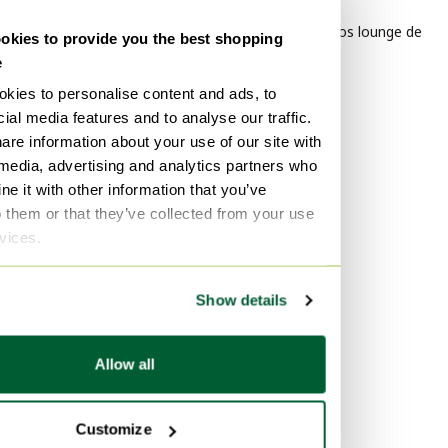
Diseño Conjuntos lounge de
kies to provide you the best shopping
jardín
e
kies to personalise content and ads, to
Por material
ial media features and to analyse our traffic.
Cuero Conjuntos lounge de
are information about your use of our site with
jardín
 media, advertising and analytics partners who
e it with other information that you’ve
Biopolímero y otros
o them or that they’ve collected from your use
materiales sostenibles
rvices.
Conjuntos lounge de jardín
Hierro Conjuntos lounge de
jardín
Show details
Por color
Allow all
Beige Conjuntos lounge de
jardín
Customize
Verde Conjuntos lounge de