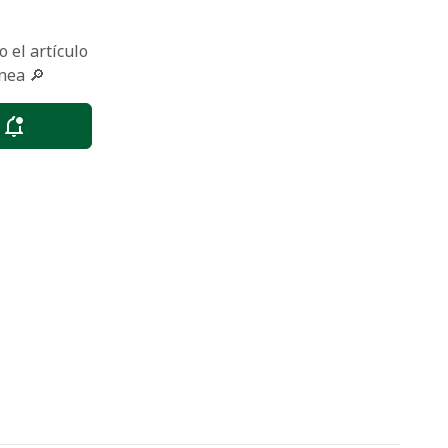
 el artículo
nea 🔎