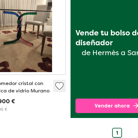
Vende tu bolso de
diseñador
de Hermès a Sa
medor cristal con
tica de vidrio Murano
900 €
Vender ahora
00 €
1