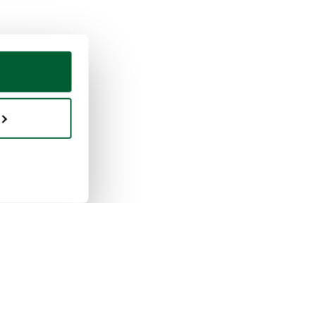
praventa
Whoppah
 funciona la venta
Quiénes somos
 funciona la compra
Reseñas
pah para empresas
Preguntas frecuentes