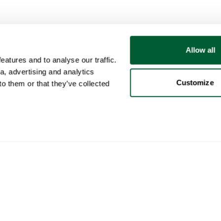
Allow all
atures and to analyse our traffic.
a, advertising and analytics
Customize
o them or that they’ve collected
Usuario
Categorías
Com
Mi cuenta
Muebles
Cómo
Ventas
Iluminación
Cómo
Compras
Arte
Whop