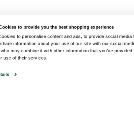
Cookies to provide you the best shopping experience
ookies to personalise content and ads, to provide social media fe
share information about your use of our site with our social medi
 who may combine it with other information that you’ve provided t
r use of their services.
tails
Nuestro servicio de atención al cliente
está abierto los días laborables de 09:30 a
17:00.