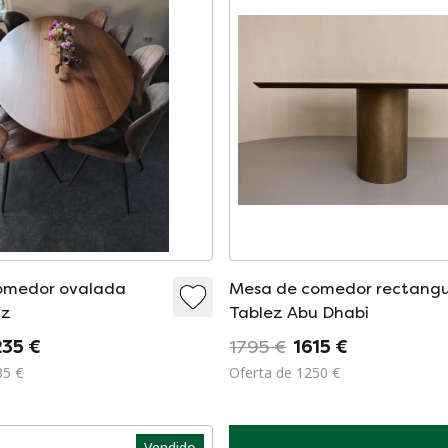
omedor ovalada
Mesa de comedor rectangu
nz
Tablez Abu Dhabi
235 €
1795 €
1615 €
35 €
Oferta de 1250 €
Vendido