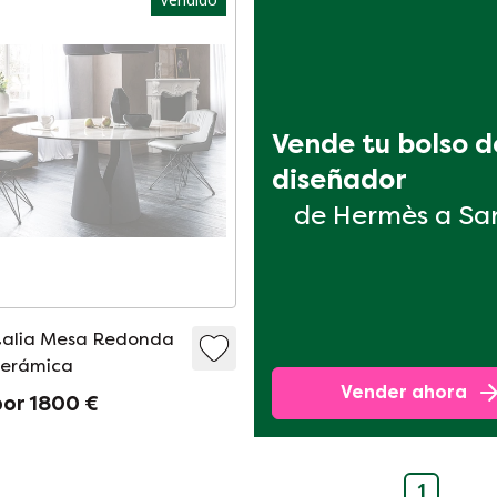
Vende tu bolso de
diseñador
de Hermès a Sa
talia Mesa Redonda
Cerámica
Vender ahora
por 1800 €
1