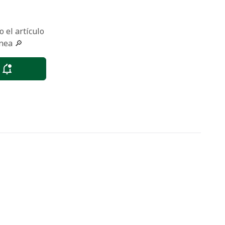
 el artículo
nea 🔎