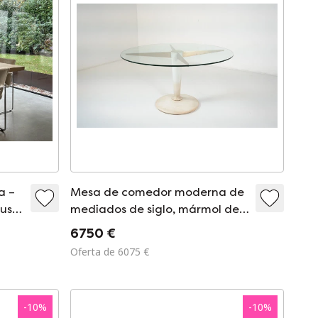
a –
Mesa de comedor moderna de
ouse
mediados de siglo, mármol de
Carrara, bronce y vidrio, Italia,
6750 €
década de 1950 - 2 unidades
Oferta de 6075 €
disponible
-
10
%
-
10
%