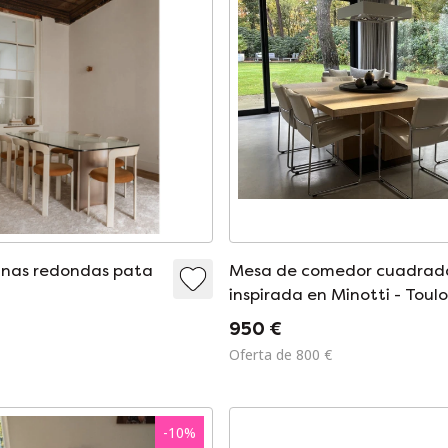
inas redondas pata
Mesa de comedor cuadrad
inspirada en Minotti - Toul
–
950 €
Oferta de 800 €
-
10
%