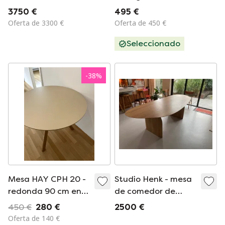
completo exclusivo
espacial de los años
3750 €
495 €
en madera maciza
70
Oferta de 3300 €
Oferta de 450 €
de cerezo.
Seleccionado
-
38
%
Mesa HAY CPH 20 -
Studio Henk - mesa
redonda 90 cm en
de comedor de
color blanco natural
roble
450 €
280 €
2500 €
(beige claro)
Oferta de 140 €