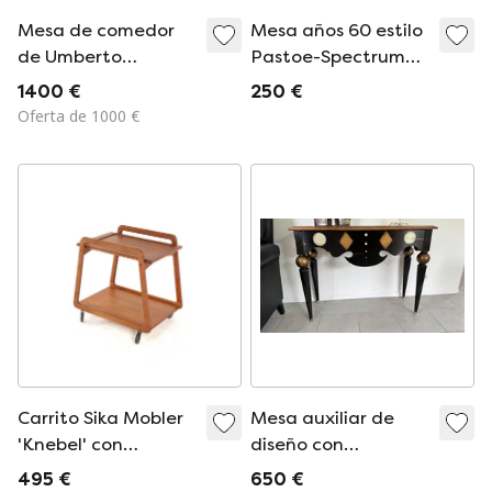
Mesa de comedor
Mesa años 60 estilo
de Umberto
Pastoe-Spectrum
Mascagni, de la
de teca
1400 €
250 €
década de 1950.
Oferta de 1000 €
Carrito Sika Mobler
Mesa auxiliar de
'Knebel' con
diseño con
bandeja reversible,
incrustaciones
495 €
650 €