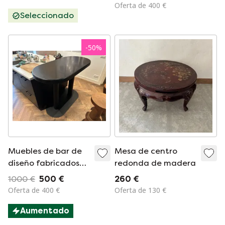
estilo vintage
Oferta de 400 €
danés.
Seleccionado
-
50
%
Muebles de bar de
Mesa de centro
diseño fabricados
redonda de madera
en roble macizo y
1000 €
500 €
260 €
acero.
Oferta de 400 €
Oferta de 130 €
Aumentado