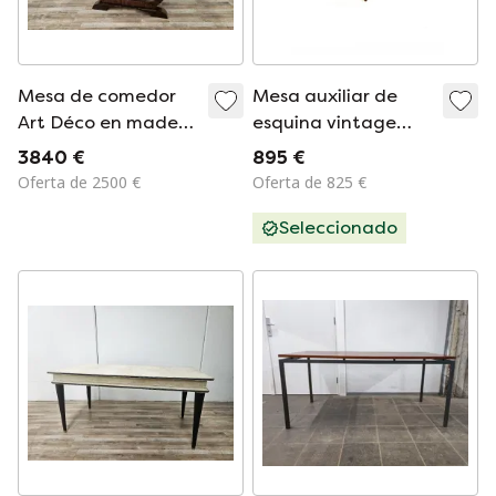
Mesa de comedor
Mesa auxiliar de
Art Déco en madera
esquina vintage
de nogal, 1940
'Minerva', France &
3840 €
895 €
Son '60
Oferta de 2500 €
Oferta de 825 €
Seleccionado