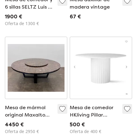
6 sillas SELTZ Luis de
madera vintage
nogal y lámpara de
1900 €
67 €
mesa de comedor
Oferta de 1300 €
Mesa de mármol
Mesa de comedor
original Maxalto
HKliving Pillar
Xilos
blanca – Ø140 cm
4450 €
500 €
Oferta de 2950 €
Oferta de 400 €