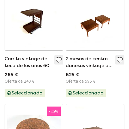
Carrito vintage de
2 mesas de centro
teca de los años 60
danesas vintage de
teca, de la década
265 €
625 €
de 1970.
Oferta de 240 €
Oferta de 595 €
Seleccionado
Seleccionado
-
25
%