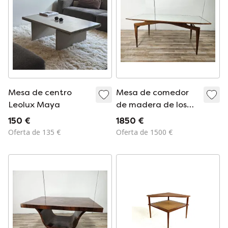
Mesa de centro
Mesa de comedor
Leolux Maya
de madera de los
años 50 con tablero
150 €
1850 €
de espejo.
Oferta de 135 €
Oferta de 1500 €