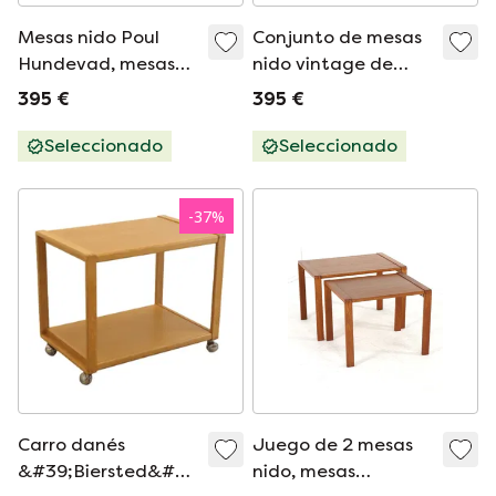
Mesas nido Poul
Conjunto de mesas
Hundevad, mesas
nido vintage de
auxiliares vintage
Poul Hundevad
395 €
395 €
Seleccionado
Seleccionado
-
37
%
Carro danés
Juego de 2 mesas
&#39;Biersted&#39;
nido, mesas