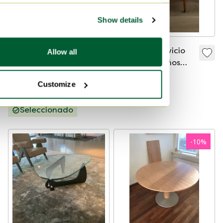
Show details
2 mesas auxiliares
Carrito de servicio
Allow all
Bert Plantagie Ruby
móvil de los años
de madera de roble
50/60
500 €
125 €
Customize
Oferta de 450 €
Oferta de 100 €
Seleccionado
-
10
%