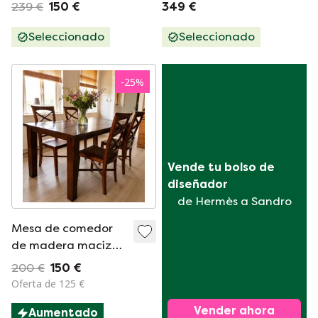
vintage de
auxiliares, estilo
239 €
150 €
349 €
mediados de siglo
danés vintage.
Seleccionado
Seleccionado
-
25
%
Vende tu bolso de 
diseñador
de Hermès a Sandro
Mesa de comedor
de madera maciza
con 4 sillas
200 €
150 €
Oferta de 125 €
Vender ahora
Aumentado