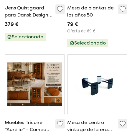
Jens Quistgaard
Mesa de plantas de
para Dansk Design
los años 50
carrito vintage con
379 €
79 €
bandejas
Oferta de 69 €
Seleccionado
Seleccionado
Muebles Tricoire
Mesa de centro
"Aurélie" – Comedor
vintage de la era