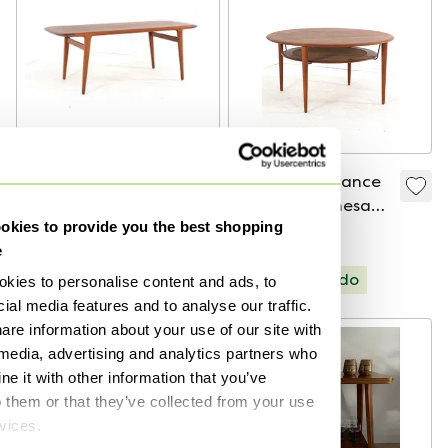
Mesa de centro
Peter Hvidt France
danesa vintage de
& Son FD515 mesa
kies to provide you the best shopping
teca 'Fugslev'
de centro vintage
750 €
1395 €
e
diseño danés
Seleccionado
Seleccionado
kies to personalise content and ads, to
ial media features and to analyse our traffic.
are information about your use of our site with
 media, advertising and analytics partners who
e it with other information that you’ve
o them or that they’ve collected from your use
rvices.