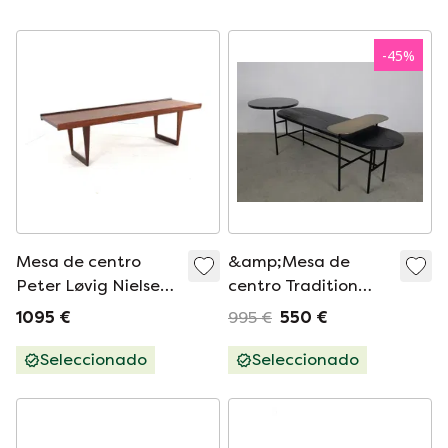
-
45
%
Mesa de centro
&amp;Mesa de
Peter Løvig Nielsen,
centro Tradition
diseño danés
Pallete JH70 diseño
1095 €
995 €
550 €
vintage.
Jaime Hayon
Seleccionado
Seleccionado