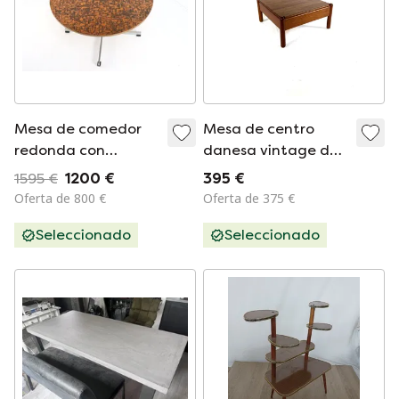
Mesa de comedor
Mesa de centro
redonda con
danesa vintage de
tablero de cobre
teca de los años 70.
1595 €
1200 €
395 €
&#39;Driebergen&#39;
Oferta de 800 €
Oferta de 375 €
Vintage
Seleccionado
Seleccionado