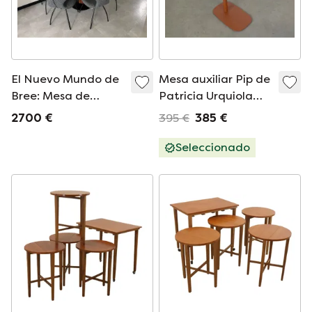
El Nuevo Mundo de
Mesa auxiliar Pip de
Bree: Mesa de
Patricia Urquiola
comedor de acero
para Haworth
2700 €
395 €
385 €
con 5 sillas Rikki a
juego.
Seleccionado