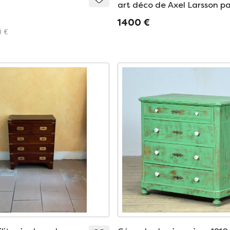
art déco de Axel Larsson p
Bodafors, Suecia, década 
1400 €
1930.
0 €