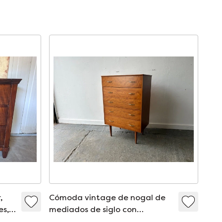
,
Cómoda vintage de nogal de
es,
mediados de siglo con
tiradores de latón (años 50-60).