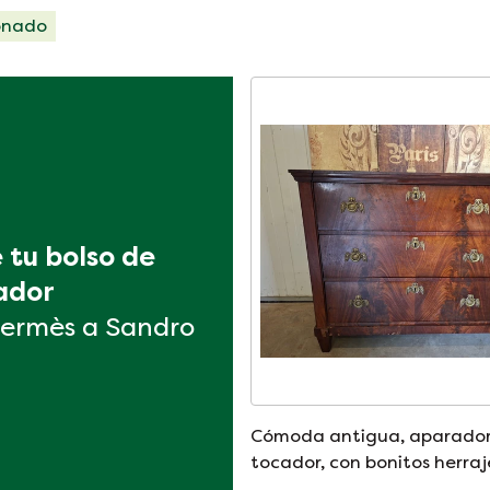
onado
tu bolso de 
ador
ermès a Sandro
Cómoda antigua, aparador
tocador, con bonitos herraj
con daños en la chapa,