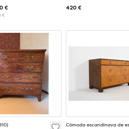
antiguo de estilo vintage 
0 €
420 €
encimera de mármol blanco
0 €
810)
Cómoda escandinava de es