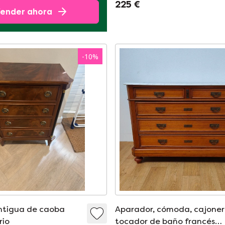
225 €
dimensiones 99x45cm y 7
ender ahora
de alto.
-
10
%
tigua de caoba
Aparador, cómoda, cajoner
rio
tocador de baño francés