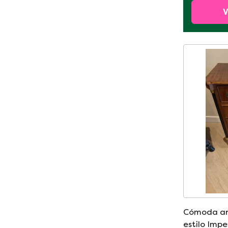
V
Cómoda an
estilo Impe