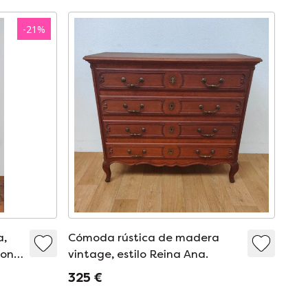
-
21
%
a,
Cómoda rústica de madera
con 3
vintage, estilo Reina Ana.
325 €