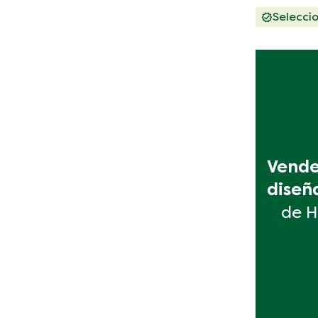
Selecci
Vende 
diseñ
de H