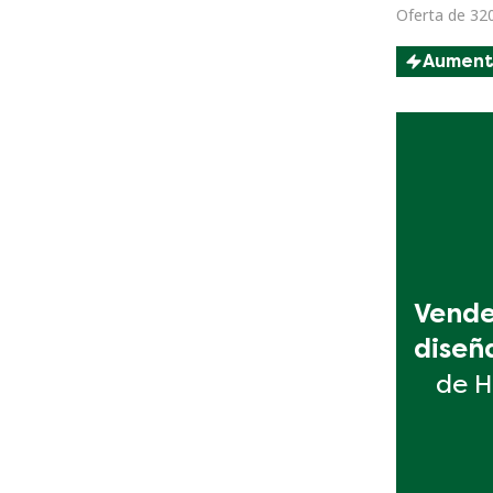
diseño dan
Oferta de 32
soportes p
Aumen
Vende 
diseñ
de H