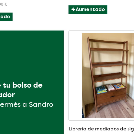
és escandinavo y
00 €
ersonal
Aumentado
tado
tu bolso de 
ador
ermès a Sandro
Librería de mediados de sig