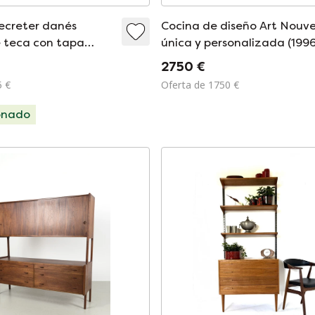
secreter danés
Cocina de diseño Art Nouv
 teca con tapa
única y personalizada (1996
de los años 60.
Revestimiento orgánico co
2750 €
barra y cerramiento para
5 €
Oferta de 1750 €
radiador.
onado