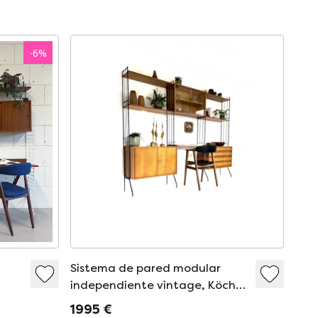
-
6
%
Sistema de pared modular
independiente vintage, Köch
Möbel '60
1995 €