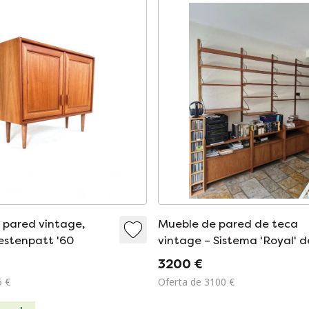
 pared vintage,
Mueble de pared de teca
iestenpatt '60
vintage – Sistema 'Royal' d
Poul Cadovius
3200 €
5 €
Oferta de 3100 €