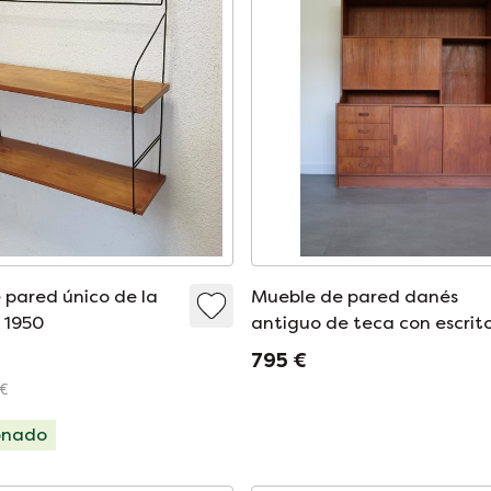
 pared único de la
Mueble de pared danés
 1950
antiguo de teca con escrito
secreter
795 €
 €
onado