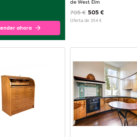
de West Elm
705 €
505 €
Oferta de 354 €
ender ahora