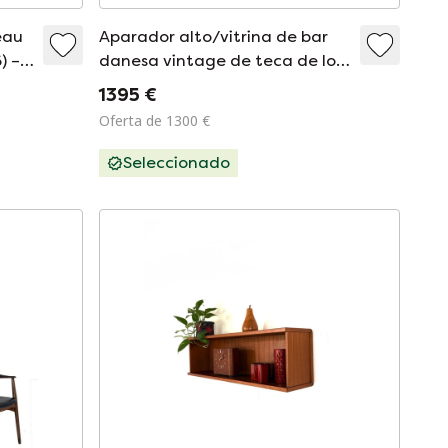
eau
Aparador alto/vitrina de bar
) –
danesa vintage de teca de los
n
años 60.
1395 €
Oferta de 1300 €
Seleccionado