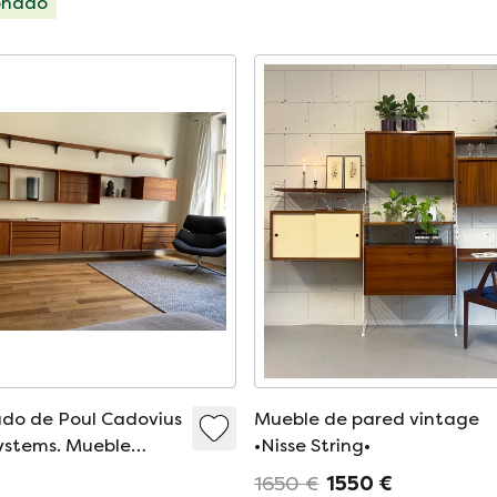
onado
do de Poul Cadovius
Mueble de pared vintage
ystems. Mueble
•Nisse String•
 pared de teca con
1650 €
1550 €