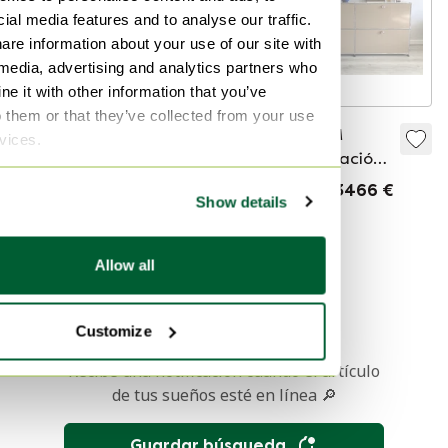
ial media features and to analyse our traffic.
are information about your use of our site with
 media, advertising and analytics partners who
e it with other information that you’ve
o them or that they’ve collected from your use
Aparador USM
Aparador USM
rvices.
Haller 2x2 original,
Haller Combinación
mueble TV Fritz
6 Beige
Vendido por 990 €
Vendido por 3466 €
Show details
Haller gris
Seleccionado
Allow all
1
Customize
Recibe una notificación cuando el artículo
de tus sueños esté en línea 🔎
Guardar búsqueda