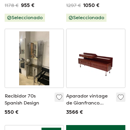
cómoda con
negro.
1178 €
955 €
1297 €
1050 €
cajones, color
Cómoda/Aparador.
blanco puro
Seleccionado
Seleccionado
Recibidor 70s
Aparador vintage
Spanish Design
de Gianfranco
Frattini para
550 €
3566 €
Permanente Mobili
Cantù, años 60