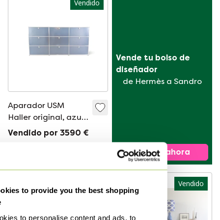
Vendido
Vende tu bolso de 
diseñador
de Hermès a Sandro
Aparador USM
Haller original, azul
acero, 3x3; cómoda
Vendido por 3590 €
Fritz Haller
Vender ahora
Seleccionado
Vendido
Vendido
kies to provide you the best shopping
e
kies to personalise content and ads, to