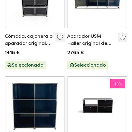
Cómoda, cajonera o
Aparador USM
aparador original
Haller original de
USM Haller.
4x4 con cajones y
1416 €
2765 €
estante, color
negro.
Seleccionado
Seleccionado
-
10
%