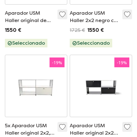
Aparador USM
Aparador USM
Haller original de
Haller 2x2 negro con
2x3 con cajones y
3 puertas y cajones.
1550 €
1725 €
1550 €
estante, color
negro.
Seleccionado
Seleccionado
-
19
%
-
19
%
5x Aparador USM
Aparador USM
Haller original 2x2,
Haller original 2x2