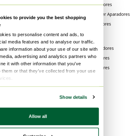
mint Muebles
Zanotta Aparadores
mint Armarios
Niels Otto Møller Aparadores
kies to provide you the best shopping
mint Armarios de pared
Meurop Aparadores
e
mint Aparadores con vitrina
kies to personalise content and ads, to
Por estilo
ial media features and to analyse our traffic.
mint Estanterías de pared
Moderno Aparadores
are information about your use of our site with
mint Mesitas de noche
 media, advertising and analytics partners who
Clásico Aparadores
mint Roperos
e it with other information that you’ve
Diseño Aparadores
o them or that they’ve collected from your use
mint Armarios de
rvices.
almacenamiento
Por material
Show details
Metal Aparadores
Plexiglás Aparadores
Allow all
Bronce Aparadores