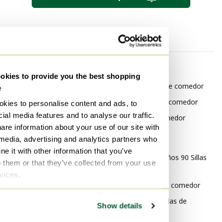
Por categoría
Por marca
kies to provide you the best shopping
Soborg Mobelfabrik Sillones
Furnitive Sillas de comedor
e
Soborg Mobelfabrik Sillas
Baxter Sillas de comedor
kies to personalise content and ads, to
auxiliares
ial media features and to analyse our traffic.
Joli Sillas de comedor
are information about your use of our site with
Soborg Mobelfabrik Muebles
 media, advertising and analytics partners who
Por estilo
Soborg Mobelfabrik Sillas y
e it with other information that you’ve
sillones
Diseño de los años 90 Sillas
o them or that they’ve collected from your use
de comedor
rvices.
Rústico Sillas de comedor
Posmoderno Sillas de
Show details
comedor