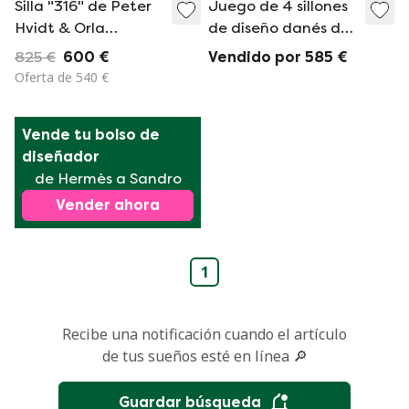
Silla "316" de Peter
Juego de 4 sillones
Hvidt & Orla
de diseño danés de
Mølgaard-Nielsen
Christian Hvidt para
825 €
600 €
Vendido por 585 €
para Soborg, años
Soborg Mobelfabrik
Oferta de 540 €
50
Vende tu bolso de 
diseñador
de Hermès a Sandro
Vender ahora
1
Recibe una notificación cuando el artículo
de tus sueños esté en línea 🔎
Guardar búsqueda