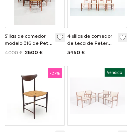
Sillas de comedor
4 sillas de comedor
modelo 316 de Peter
de teca de Peter
White & Orla
Hvidt y Orla
4000 €
2600 €
3450 €
Moelgard-Nielsen
Mølgaard-Nielsen
para Søborg
para Søborg
Møbelfabrik, 1958.
Møbelfabrik (años
Vendido
-
27
%
Juego de 6
50)