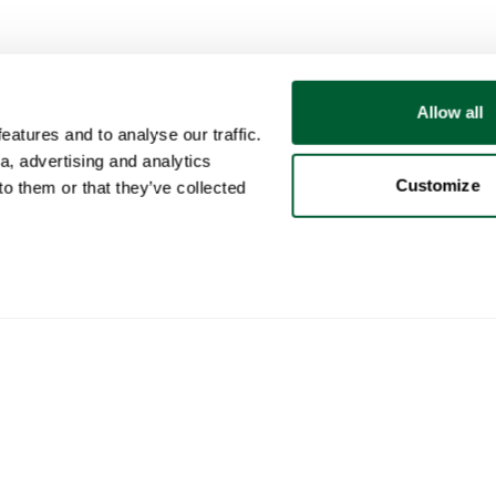
Allow all
atures and to analyse our traffic.
a, advertising and analytics
Customize
o them or that they’ve collected
Usuario
Categorías
Com
Mi cuenta
Muebles
Cómo
Ventas
Iluminación
Cómo
Compras
Arte
Whop