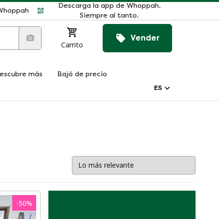
Descarga la app de Whoppah.
r Whoppah
Siempre al tanto.
Vender
Carrito
escubre más
Bajó de precio
ES
-
50
%