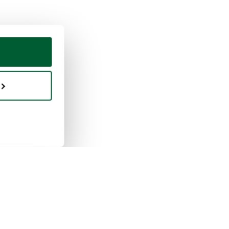
praventa
Whoppah
 funciona la venta
Quiénes somos
 funciona la compra
Reseñas
pah para empresas
Preguntas frecuentes