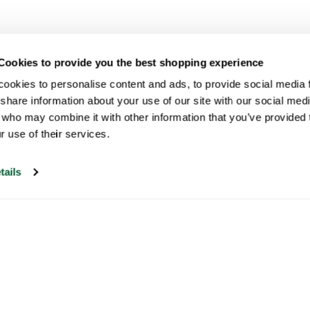
Cookies to provide you the best shopping experience
ookies to personalise content and ads, to provide social media fe
share information about your use of our site with our social medi
 who may combine it with other information that you’ve provided t
r use of their services.
tails
Nuestro servicio de atención al cliente
está abierto los días laborables de 09:30 a
17:00.