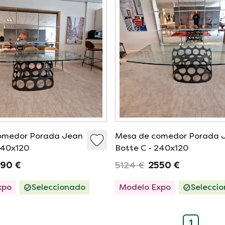
omedor Porada Jean
Mesa de comedor Porada 
240x120
Botte C - 240x120
90 €
5124 €
2550 €
xpo
Seleccionado
Modelo Expo
Selecci
1