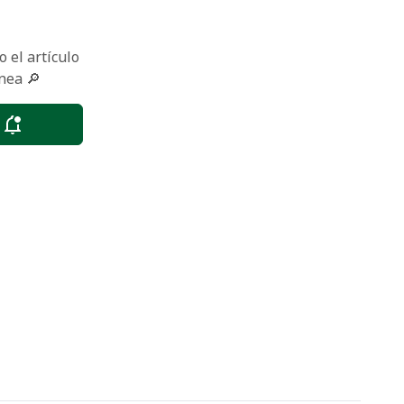
 el artículo
nea 🔎