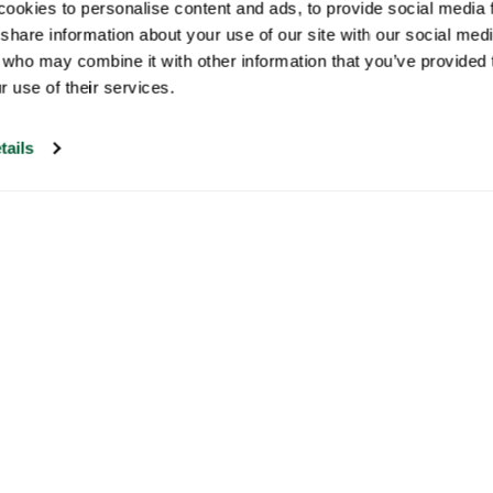
ookies to personalise content and ads, to provide social media fe
share information about your use of our site with our social medi
 who may combine it with other information that you’ve provided t
r use of their services.
tails
Nuestro servicio de atención al cliente
está abierto los días laborables de 09:30 a
17:00.
Visite nuestro centro de
ayuda