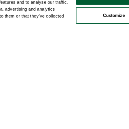
atures and to analyse our traffic.
a, advertising and analytics
Customize
o them or that they’ve collected
Usuario
Categorías
Com
Mi cuenta
Muebles
Cómo
Ventas
Iluminación
Cómo
Compras
Arte
Whop
Sus anuncios
Decoración
Norm
Búsquedas guardadas
Libros de sobremesa
Cómo
Mis chats y ofertas
Marcas
Enví
Mis favoritos
Colecciones
Así 