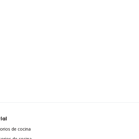
ial
orios de cocina
orios de cocina