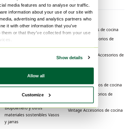
ial media features and to analyse our traffic.
are information about your use of our site with
 media, advertising and analytics partners who
Por categoría
Por marca
e it with other information that you’ve
Biopolímero y otros
WMF Accesorios de cocina
o them or that they’ve collected from your use
materiales sostenibles Vajillas
Brabantia Accesorios de
rvices.
Biopolímero y otros
cocina
materiales sostenibles Loza
Villeroy & Boch Accesorios de
Show details
Biopolímero y otros
cocina
materiales sostenibles Juegos
Por estilo
de cubiertos
Allow all
Biopolímero y otros
Clásico Accesorios de cocina
materiales sostenibles
Moderno Accesorios de
Customize
Accesorios de mesa
cocina
Biopolímero y otros
Vintage Accesorios de cocina
materiales sostenibles Vasos
y jarras