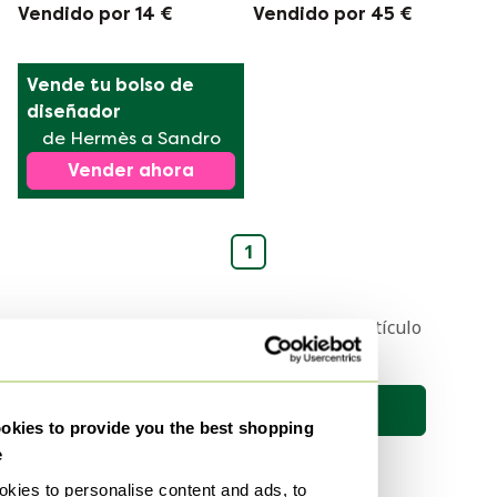
de perro salchicha |
Vendido por 14 €
Vendido por 45 €
Color madera
Vende tu bolso de 
diseñador
de Hermès a Sandro
Vender ahora
1
Recibe una notificación cuando el artículo
de tus sueños esté en línea 🔎
Guardar búsqueda
kies to provide you the best shopping
e
kies to personalise content and ads, to