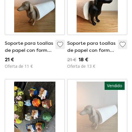
Soporte para toallas
Soporte para toallas
de papel con forma
de papel con forma
de perro salchicha |
de perro salchicha |
21 €
21 €
18 €
Color madera
Negro
Oferta de 11 €
Oferta de 13 €
Vendido