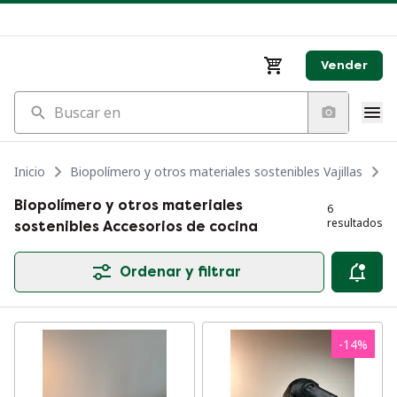
Vender
Buscar en
Inicio
Biopolímero y otros materiales sostenibles Vajillas
B
Biopolímero y otros materiales
6
resultados
sostenibles Accesorios de cocina
Ordenar y filtrar
-
14
%