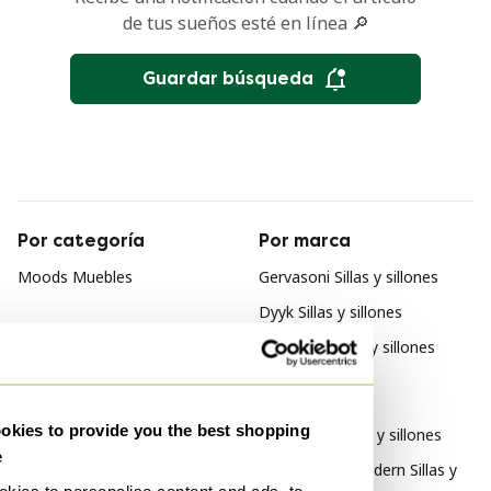
de tus sueños esté en línea 🔎
Guardar búsqueda
Por categoría
Por marca
Moods Muebles
Gervasoni Sillas y sillones
Dyyk Sillas y sillones
Borzalino Sillas y sillones
Por estilo
kies to provide you the best shopping
Space Age Sillas y sillones
e
Mid Century Modern Sillas y
kies to personalise content and ads, to