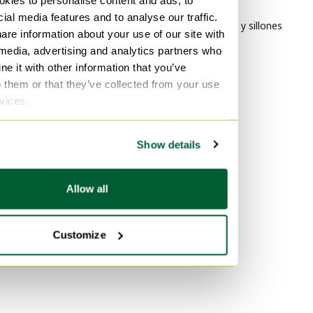
sillones
ial media features and to analyse our traffic.
Clasicismo Sillas y sillones
are information about your use of our site with
 media, advertising and analytics partners who
Por material
e it with other information that you’ve
Cuero Sillas y sillones
o them or that they’ve collected from your use
rvices.
Plexiglás Sillas y sillones
Hierro fundido Sillas y sillones
Show details
Por color
Negro Sillas y sillones
Allow all
Rojo Sillas y sillones
mint Sillas y sillones
Customize