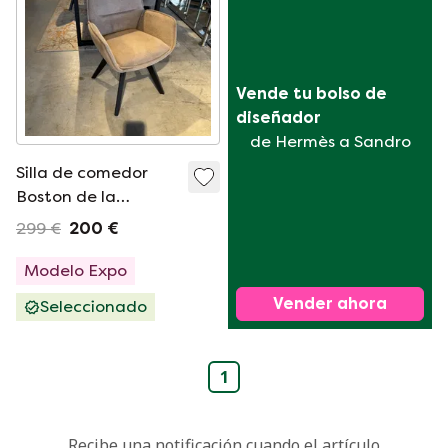
Vende tu bolso de 
diseñador
de Hermès a Sandro
Silla de comedor
Boston de la
colección Moods de
299 €
200 €
Londres
Modelo Expo
Vender ahora
Seleccionado
1
Recibe una notificación cuando el artículo