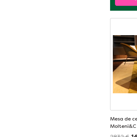
Mesa de ce
Molteni&C
2832 €
1