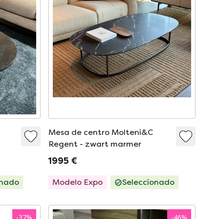
Mesa de centro Molteni&C
Regent - zwart marmer
1995 €
onado
Modelo Expo
Seleccionado
-
37
%
-
46
%