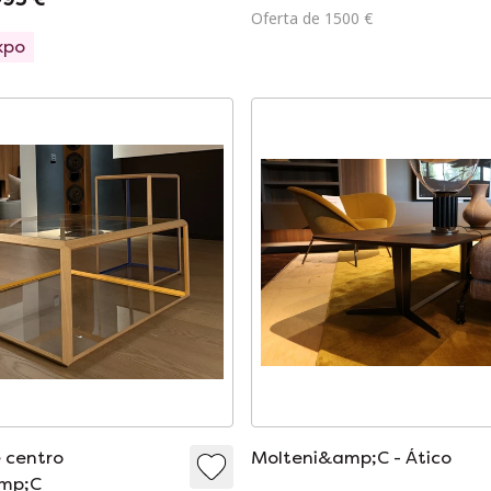
Oferta de 1500 €
xpo
 centro
Molteni&amp;C - Ático
mp;C