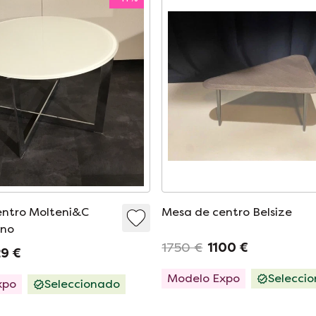
entro Molteni&C
Mesa de centro Belsize
ino
1750 €
1100 €
9 €
Modelo Expo
Selecci
xpo
Seleccionado