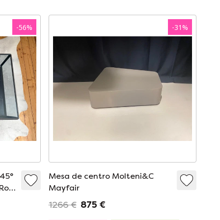
-
56
%
-
31
%
 45°
Mesa de centro Molteni&C
 Ron
Mayfair
1266 €
875 €