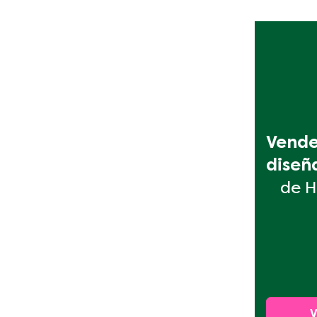
Vende 
diseñ
de H
V