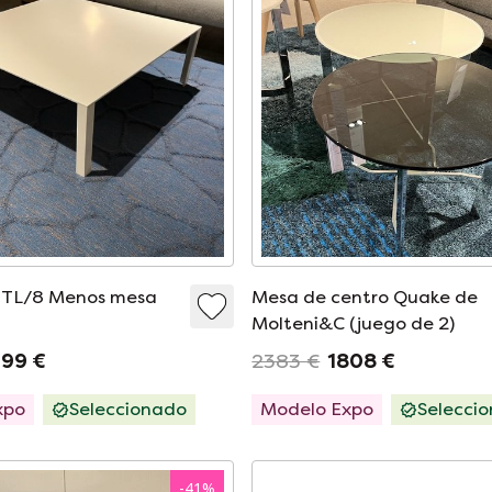
 TL/8 Menos mesa
Mesa de centro Quake de
Molteni&C (juego de 2)
999 €
2383 €
1808 €
xpo
Seleccionado
Modelo Expo
Selecci
-
41
%