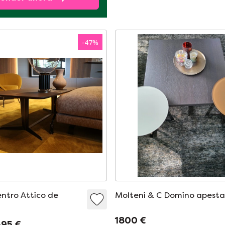
-
47
%
ntro Attico de
Molteni & C Domino apest
1800 €
495 €