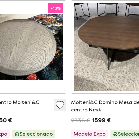
-
40
%
entro Molteni&C
Molteni&C Domino Mesa d
centro Next
50 €
2336 €
1599 €
xpo
Seleccionado
Modelo Expo
Selecci