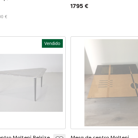
1795 €
00 €
Vendido
ntro Molteni Belsize
Mesa de centro Molteni