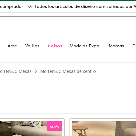
l comprador
Todos los artículos de diseño comisariados po
Arte
Vajillas
Bolsos
Modelos Expo
Marcas
D
olteni&C Mesas
Molteni&C Mesas de centro
-
26
%