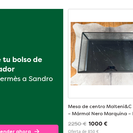
tu bolso de 
ador
ermès a Sandro
Mesa de centro Molteni&C
– Mármol Nero Marquina –
Gilad
2250 €
1000 €
Oferta de 850 €
ender ahora