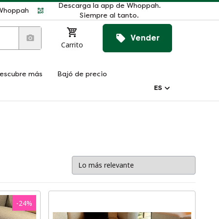
Descarga la app de Whoppah.
r Whoppah
Siempre al tanto.
Vender
Carrito
escubre más
Bajó de precio
ES
-
24
%