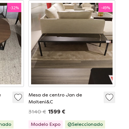
-
32
%
-
49
%
e
Mesa de centro Jan de
Molteni&C
3140 €
1599 €
onado
Modelo Expo
Seleccionado