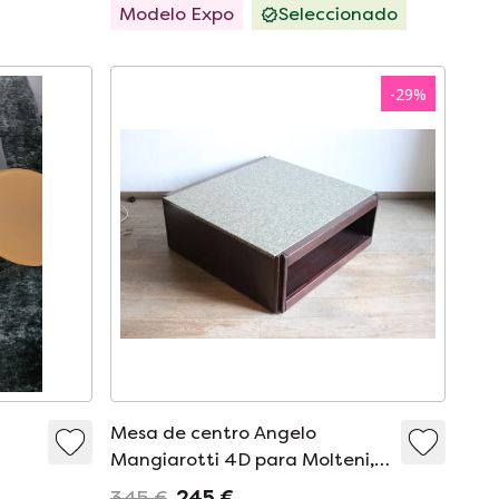
Modelo Expo
Seleccionado
-
29
%
a
Mesa de centro Angelo
Mangiarotti 4D para Molteni,
Italia, años 60
345 €
245 €