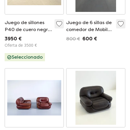
Juego de sillones
Juego de 6 sillas de
P40 de cuero negro
comedor de Mobil
de Sapporo para
Girgi, años 70
3950 €
800 €
600 €
Mobil Girgi, años 70
Oferta de 3500 €
Seleccionado