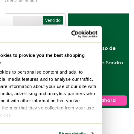
Oferta de 3000 €
de 1970
Vendido
Vende tu bolso de 
kies to provide you the best shopping
diseñador
e
de Hermès a Sandro
kies to personalise content and ads, to
ial media features and to analyse our traffic.
Reposapiés de cuero
are information about your use of our site with
estilo puf vintage
 media, advertising and analytics partners who
de los años 70,
Vendido por 350 €
Vender ahora
e it with other information that you’ve
modelo
o them or that they’ve collected from your use
&quot;Sapporo&quot;,
rvices.
diseño de Mobil
1
Girgi
Show details