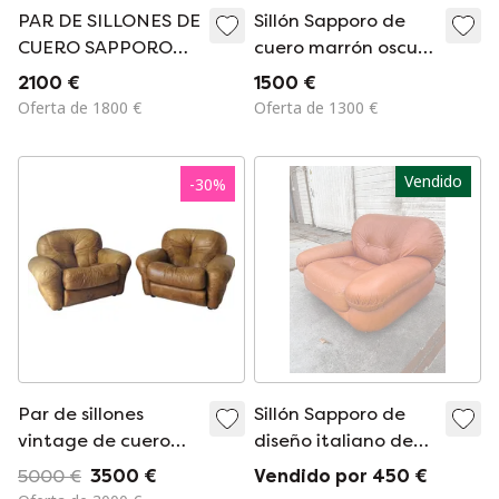
PAR DE SILLONES DE
Sillón Sapporo de
CUERO SAPPORO
cuero marrón oscuro
DE LA DÉCADA DE
para Mobil Girgi
2100 €
1500 €
1970, EDITORIAL
Oferta de 1800 €
Oferta de 1300 €
MOBIL GIRGI
Vendido
-
30
%
Par de sillones
Sillón Sapporo de
vintage de cuero
diseño italiano de
Sapporo de Mobil
los años 70 de Mobil
5000 €
3500 €
Vendido por 450 €
Girgi, Italia, década
Girgi.