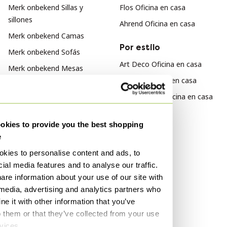
Merk onbekend Sillas y
Flos Oficina en casa
sillones
Ahrend Oficina en casa
Merk onbekend Camas
Por estilo
Merk onbekend Sofás
Art Deco Oficina en casa
Merk onbekend Mesas
Rústico Oficina en casa
Merk onbekend Muebles
Escandinavo Oficina en casa
Por material
kies to provide you the best shopping
e
Lana Oficina en casa
kies to personalise content and ads, to
Textil Oficina en casa
ial media features and to analyse our traffic.
Cuero Oficina en casa
are information about your use of our site with
 media, advertising and analytics partners who
Por color
e it with other information that you’ve
Transparente Oficina en casa
o them or that they’ve collected from your use
rvices.
Púrpura Oficina en casa