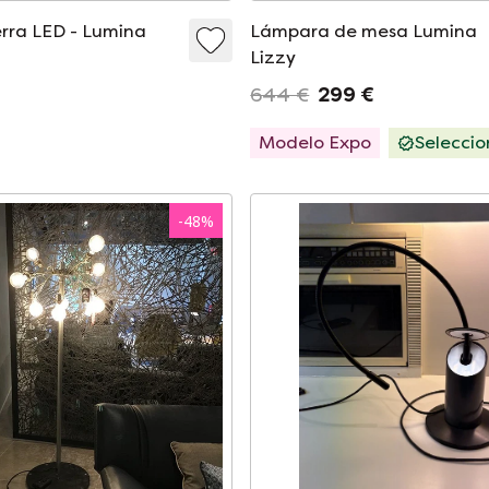
rra LED - Lumina
Lámpara de mesa Lumina
Lizzy
644 €
299 €
Modelo Expo
Selecci
-
48
%