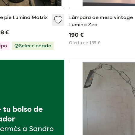
 pie Lumina Matrix
Lámpara de mesa vintage
Lumina Zed
8 €
190 €
Oferta de 135 €
xpo
Seleccionado
tu bolso de 
ador
ermès a Sandro