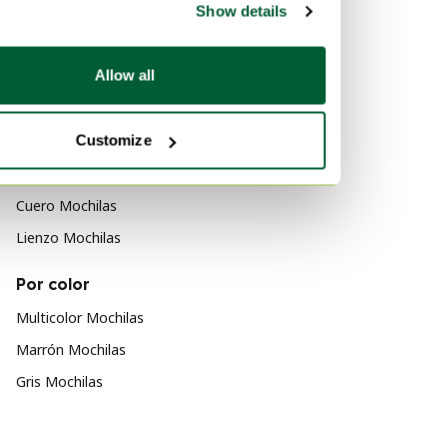
Show details
Louis Vuitton Bolsos de
hombro
Louis Vuitton Bolsos de
Allow all
cinturon
Por material
Customize
Nailon Mochilas
Cuero Mochilas
Lienzo Mochilas
Por color
Multicolor Mochilas
Marrón Mochilas
Gris Mochilas