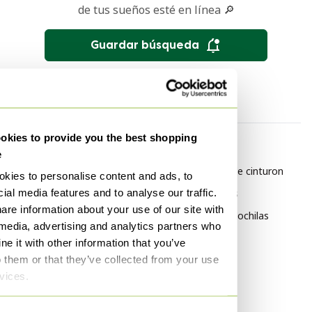
de tus sueños esté en línea 🔎
Guardar búsqueda
kies to provide you the best shopping
Por categoría
Por marca
e
Louis Vuitton Bolsos de
Chanel Bolsos de cinturon
kies to personalise content and ads, to
mano
ial media features and to analyse our traffic.
Chanel Mochilas
are information about your use of our site with
Louis Vuitton Otros bolsos
Saint Laurent Mochilas
 media, advertising and analytics partners who
Louis Vuitton Bolsos
e it with other information that you’ve
Louis Vuitton Clutches
o them or that they’ve collected from your use
rvices.
Louis Vuitton Bolsos cubo
Louis Vuitton Bolsos de viaje