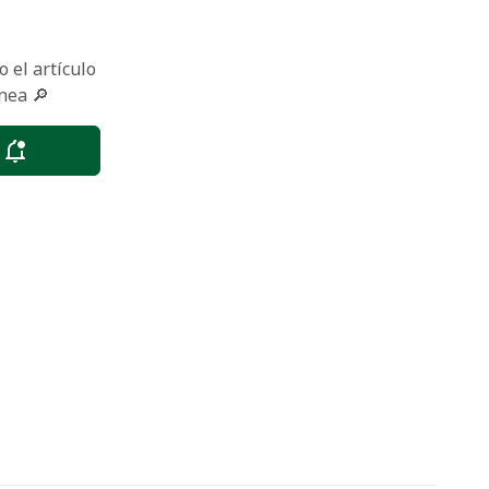
 el artículo
nea 🔎