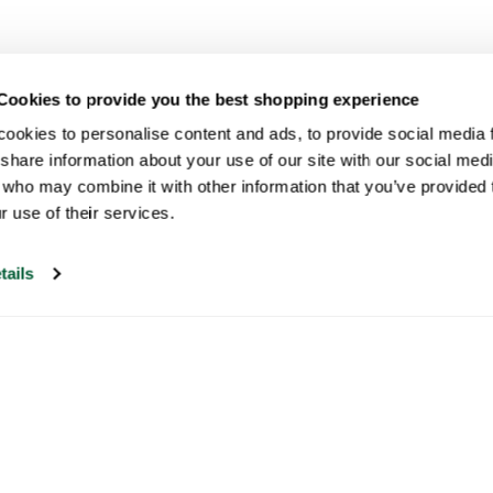
Cookies to provide you the best shopping experience
ookies to personalise content and ads, to provide social media fe
share information about your use of our site with our social medi
 who may combine it with other information that you’ve provided t
r use of their services.
tails
Nuestro servicio de atención al cliente
está abierto los días laborables de 09:30 a
17:00.