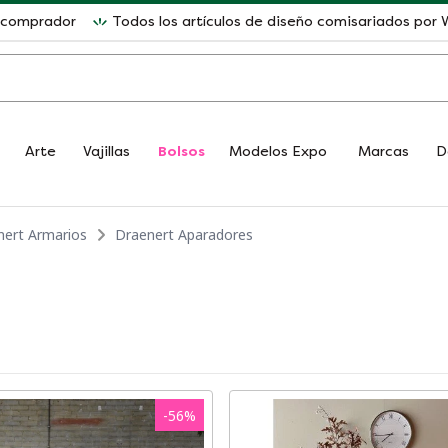
l comprador
Todos los artículos de diseño comisariados po
Arte
Vajillas
Bolsos
Modelos Expo
Marcas
D
nert Armarios
Draenert Aparadores
-
56
%