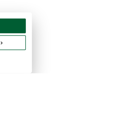
praventa
Whoppah
 funciona la venta
Quiénes somos
 funciona la compra
Reseñas
pah para empresas
Preguntas frecuentes