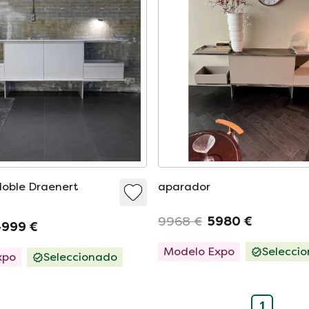
oble Draenert
aparador
9968 €
5980 €
999 €
Modelo Expo
Selecci
xpo
Seleccionado
1