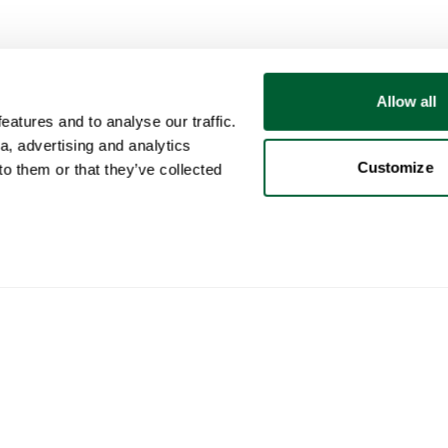
Allow all
atures and to analyse our traffic.
a, advertising and analytics
Customize
o them or that they’ve collected
Usuario
Categorías
Com
Mi cuenta
Muebles
Cómo
Ventas
Iluminación
Cómo
Compras
Arte
Whop