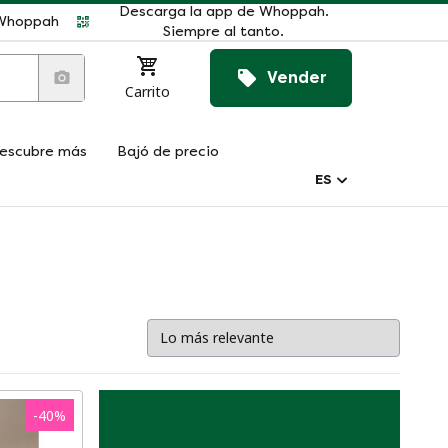
Descarga la app de Whoppah.
r Whoppah
Siempre al tanto.
Vender
Carrito
escubre más
Bajó de precio
ES
-
40
%