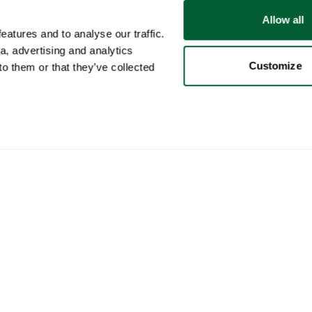
Allow all
atures and to analyse our traffic.
a, advertising and analytics
Customize
o them or that they’ve collected
Usuario
Categorías
Com
Mi cuenta
Muebles
Cómo
Ventas
Iluminación
Cómo
Compras
Arte
Whop
Sus anuncios
Decoración
Norm
Búsquedas guardadas
Libros de sobremesa
Cómo
Mis chats y ofertas
Marcas
Enví