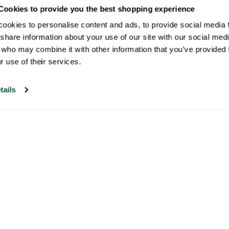
Cookies to provide you the best shopping experience
ookies to personalise content and ads, to provide social media fe
share information about your use of our site with our social medi
 who may combine it with other information that you’ve provided t
r use of their services.
tails
Nuestro servicio de atención al cliente
está abierto los días laborables de 09:30 a
17:00.
Visite nuestro centro de
ayuda