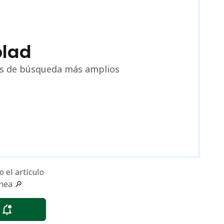
blad
nos de búsqueda más amplios
 el artículo
nea 🔎