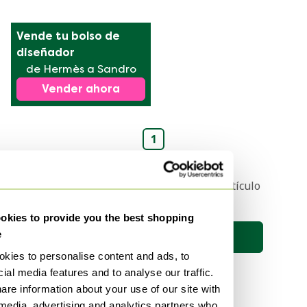
Vende tu bolso de 
diseñador
de Hermès a Sandro
Vender ahora
1
Recibe una notificación cuando el artículo
de tus sueños esté en línea 🔎
kies to provide you the best shopping
e
Guardar búsqueda
kies to personalise content and ads, to
ial media features and to analyse our traffic.
are information about your use of our site with
 media, advertising and analytics partners who