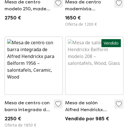
Mesa de centro
Mesa de centro
modelo 210, madera
modernista
de teca y cerámica,
&quot;211&quot; de
2750 €
1650 €
de Alfred Hendrickx,
Alfred Hendrickx
Oferta de 1200 €
Belform
para Belform,
década de 1950
Vendido
Mesa de centro con
Mesa de salón
barra integrada de
Alfred Hendrickx
Alfred Hendrickx
Belform modelo 208
2250 €
Vendido por 985 €
para Belform 1956
Oferta de 1850 €