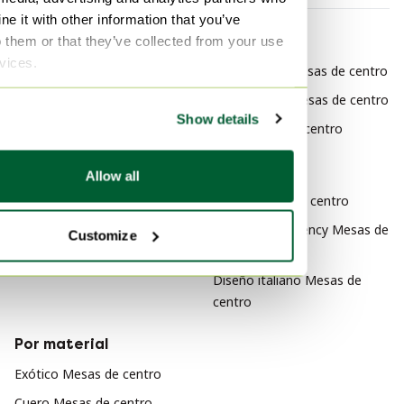
e it with other information that you’ve
o them or that they’ve collected from your use
Por categoría
Por marca
rvices.
belform Mesas
Belgochrom Mesas de centro
belform Muebles
Andtradition Mesas de centro
Show details
belform Mesas de comedor
Bulo Mesas de centro
Por estilo
Allow all
Retro Mesas de centro
Hollywood Regency Mesas de
Customize
centro
Diseño italiano Mesas de
centro
Por material
Exótico Mesas de centro
Cuero Mesas de centro