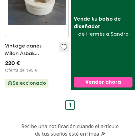
Vende tu bolso de 
diseñador
de Hermès a Sandro
Vintage danés
Milan Asbak
&#39;Barbados&#39;
220 €
A. Mangiarotti
Oferta de 195 €
Vender ahora
Seleccionado
1
Recibe una notificación cuando el artículo
de tus sueños esté en línea 🔎