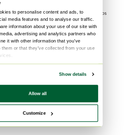
e
decorativos
kies to personalise content and ads, to
Industrial Objetos
ial media features and to analyse our traffic.
decorativos
are information about your use of our site with
 media, advertising and analytics partners who
Por material
e it with other information that you’ve
Cromo Objetos decorativos
o them or that they’ve collected from your use
rvs Objetos decorativos
rvices.
Porcelana Objetos
decorativos
Show details
Por color
Allow all
Turquesa Objetos
decorativos
Blanco Objetos decorativos
Customize
Taupe Objetos decorativos