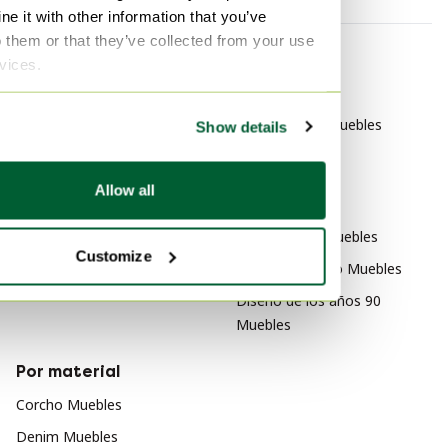
e it with other information that you’ve
o them or that they’ve collected from your use
Por categoría
Por marca
rvices.
Andtradition Iluminación
Baan Muebles
Natuzzi Italia Muebles
Show details
Edra Muebles
Allow all
Por estilo
Art Nouveau Muebles
Customize
Diseño orgánico Muebles
Diseño de los años 90
Muebles
Por material
Corcho Muebles
Denim Muebles