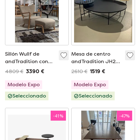
Sillón Wullf de
Mesa de centro
andTradition con
andTradition JH25
otomana
Palette
4809 €
3390 €
2610 €
1519 €
Modelo Expo
Modelo Expo
Seleccionado
Seleccionado
-
41
%
-
47
%