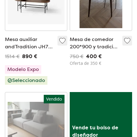
Mesa auxiliar
Mesa de comedor
andTradition JH7
200*900 y tradición
Palette
entre sk5 roble
1514 €
890 €
750 €
400 €
ahumado
Oferta de 350 €
Modelo Expo
Seleccionado
Vendido
Vende tu bolso de 
diseñador