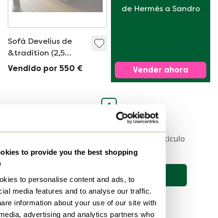
de Hermès a Sandro
Sofá Develius de
&tradition (2,5
plazas)
Vendido por 550 €
Vender ahora
1
Recibe una notificación cuando el artículo
de tus sueños esté en línea 🔎
kies to provide you the best shopping
e
Guardar búsqueda
kies to personalise content and ads, to
ial media features and to analyse our traffic.
are information about your use of our site with
 media, advertising and analytics partners who