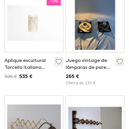
-
10
%
Aplique escultural
Juego vintage de
Torcello italiano
lámparas de pared
grande de cristal de
de cerámica con
595 €
535 €
265 €
Murano de Vistosi,
forma de lava
Oferta de 235 €
años 60
gruesa PAN
Leuchten