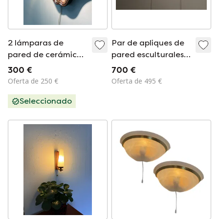
2 lámparas de
Par de apliques de
pared de cerámica
pared esculturales
de lava gruesa
franceses de
300 €
700 €
mediados de siglo,
Oferta de 250 €
Oferta de 495 €
circa 1950.
Seleccionado