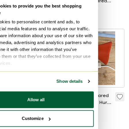
BO NIKO
apliques de pared
kies to provide you the best shopping
de diseño italiano
135 €
590 €
e
de la década de
Oferta de 125 €
Oferta de 570 €
1950.
kies to personalise content and ads, to
ial media features and to analyse our traffic.
are information about your use of our site with
 media, advertising and analytics partners who
e it with other information that you’ve
o them or that they’ve collected from your use
rvices.
Show details
Lámpara de pared
Lámpara de pared
Allow all
modelo 6065 doble
vintage Josef Hurka
de porcelana
de mediados de
220 €
75 €
marrón de Sigvard
siglo para Napako
Oferta de 160 €
Oferta de 60 €
Customize
Bernadotte para