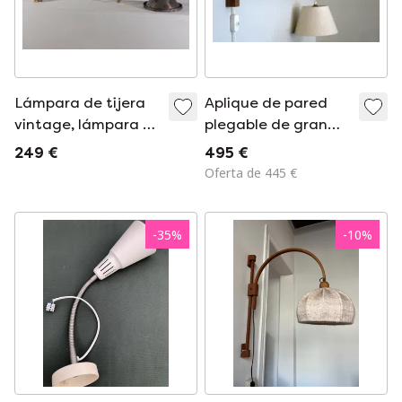
Lámpara de tijera
Aplique de pared
vintage, lámpara de
plegable de gran
taller, lámpara de
tamaño en madera
249 €
495 €
pared, metal.
de teca, diseñado
Oferta de 445 €
por Erik Hansen para
Le Klint, Dinamarca,
década de 1960.
-
35
%
-
10
%