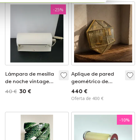
Ifö, años 60
-
25
%
Lámpara de mesilla
Aplique de pared
de noche vintage
geométrico de
de Ikea, color blanco
latón y cristal,
40 €
30 €
440 €
roto, modelo Lod
década de 1980.
Oferta de 400 €
V413.
-
10
%