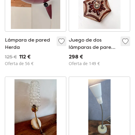
Lámpara de pared
Juego de dos
Herda
lámparas de pared
Hustadt Leuchten,
125 €
112 €
298 €
años 70
Oferta de 56 €
Oferta de 149 €