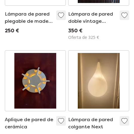
Lámpara de pared
Lámpara de pared
plegable de madera
doble vintage
de 3 posiciones,
Dijkstra
250 €
350 €
original y única, de
Oferta de 325 €
los años 70, con
pantalla original.
Aplique de pared de
Lámpara de pared
cerámica
colgante Next