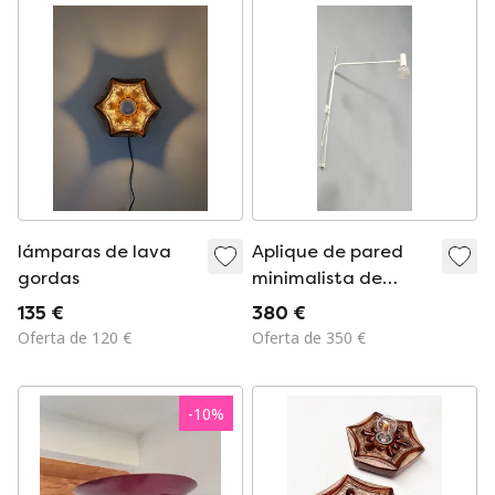
lámparas de lava
Aplique de pared
gordas
minimalista de
metal al estilo de
135 €
380 €
Jean Prouvé, circa
Oferta de 120 €
Oferta de 350 €
1950.
-
10
%