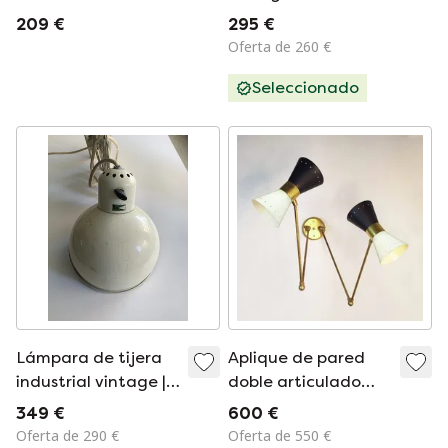
con estilo
años 70
209 €
295 €
Oferta de 260 €
Seleccionado
Lámpara de tijera
Aplique de pared
industrial vintage |
doble articulado
Lámpara de pared |
Diabolo, diseño de
349 €
600 €
Años 60/70 | Estilo
los años 50.
Oferta de 290 €
Oferta de 550 €