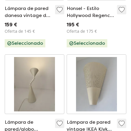
Lámpara de pared
Honsel - Estilo
danesa vintage de
Hollywood Regency
teca de los años 60.
/ estilo Art Déco -
159 €
195 €
Aplique de pared -
Oferta de 145 €
Oferta de 175 €
Juego de dos
Seleccionado
Seleccionado
unidades - Cristal
de Murano
Lámpara de
Lámpara de pared
pared/globo
vintage IKEA Klyka