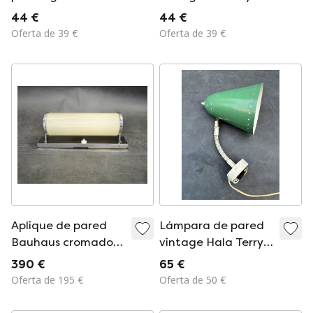
vintage Herda –
V9811, diseño
44 €
44 €
Blanco/Blanco roto
escandinavo,
Oferta de 39 €
Oferta de 39 €
– Años 70, estilo era
década de 1990.
espacial
Aplique de pared
Lámpara de pared
Bauhaus cromado
vintage Hala Terry /
de la década de
Modelo 11, ¡serie
390 €
65 €
1930 con cristal
antigua!
Oferta de 195 €
Oferta de 50 €
opalino color crema,
Checoslovaquia