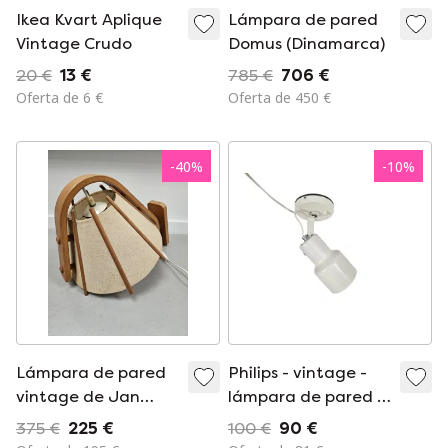
Ikea Kvart Aplique
Lámpara de pared
Vintage Crudo
Domus (Dinamarca)
20 €
13 €
785 €
706 €
Oferta de 6 €
Oferta de 450 €
-
40
%
-
10
%
Lámpara de pared
Philips - vintage -
vintage de Jan
lámpara de pared -
Wickelgren para
metal - plástico -
375 €
225 €
100 €
90 €
Aneta.
crema/blanco -