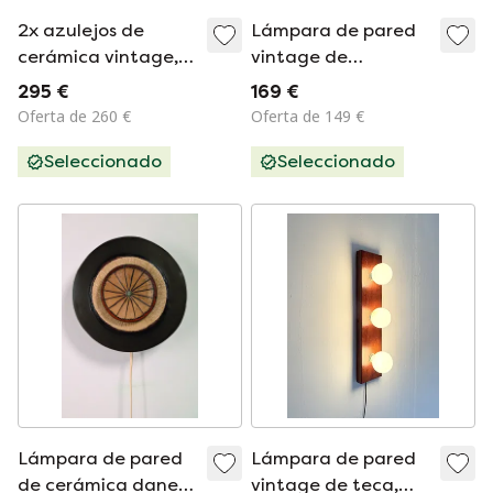
2x azulejos de
Lámpara de pared
cerámica vintage,
vintage de
Hustadt Leuchten
cerámica, Hustadt
295 €
169 €
'60
Leuchten '60
Oferta de 260 €
Oferta de 149 €
Seleccionado
Seleccionado
Lámpara de pared
Lámpara de pared
de cerámica danesa
vintage de teca,