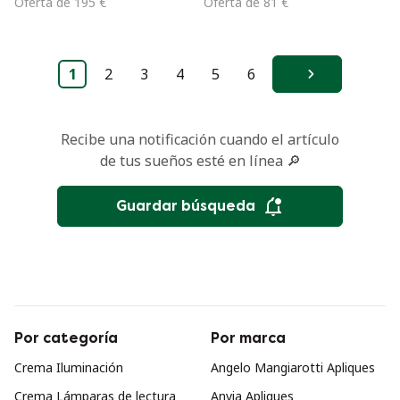
Oferta de 195 €
Oferta de 81 €
años 70
1
2
3
4
5
6
Siguiente
Recibe una notificación cuando el artículo
de tus sueños esté en línea 🔎
Guardar búsqueda
Por categoría
Por marca
Crema Iluminación
Angelo Mangiarotti Apliques
Crema Lámparas de lectura
Anvia Apliques