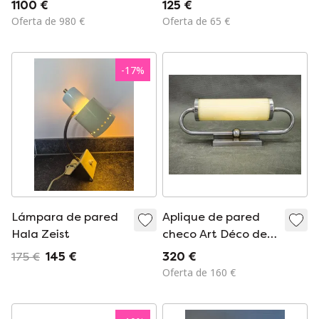
1100 €
125 €
Oferta de 980 €
Oferta de 65 €
-
17
%
Lámpara de pared
Aplique de pared
Hala Zeist
checo Art Déco de
cromo y cristal color
175 €
145 €
320 €
champán, década
Oferta de 160 €
de 1930.