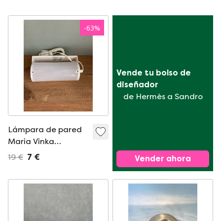
loft | Industrial |
Casquillo E27
-
63
%
Vende tu bolso de 
diseñador
de Hermès a Sandro
Lámpara de pared
Maria Vinka
Memphis
19 €
7 €
Vender ahora