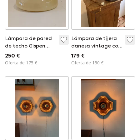
Lámpara de pared
Lámpara de tijera
de techo Gispen
danesa vintage con
vintage
pantalla de tela
250 €
179 €
original.
Oferta de 175 €
Oferta de 150 €