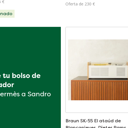
5 €
Oferta de 230 €
onado
tu bolso de 
ador
ermès a Sandro
Braun SK-55 El ataúd de
Blancanieves, Dieter Rams