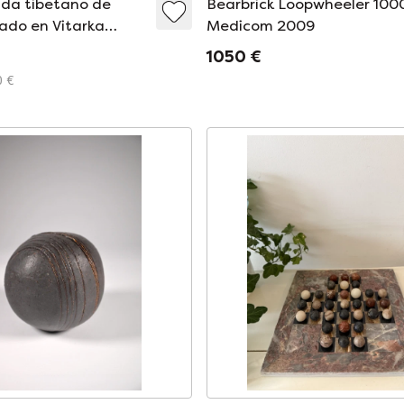
da tibetano de
Bearbrick Loopwheeler 10
ado en Vitarka
Medicom 2009
glo XIX
1050 €
0 €