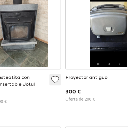
esteatita con
Proyector antiguo
nsertable Jotul
300 €
Oferta de 200 €
00 €