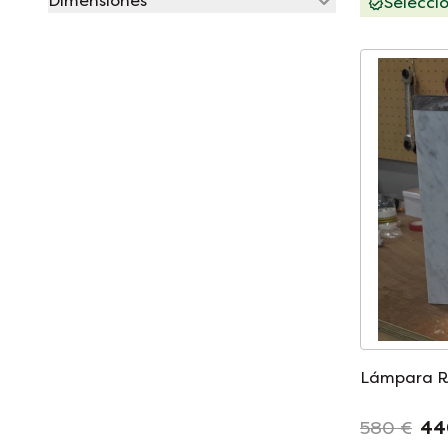
Dimensiones
Selecci
Lámpara R
580 €
44