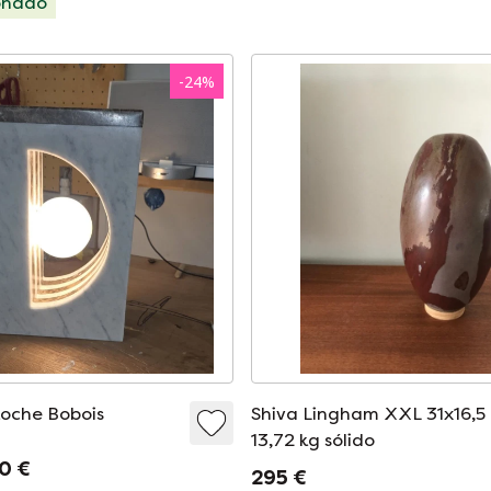
onado
-
24
%
oche Bobois
Shiva Lingham XXL 31x16,5
13,72 kg sólido
0 €
295 €