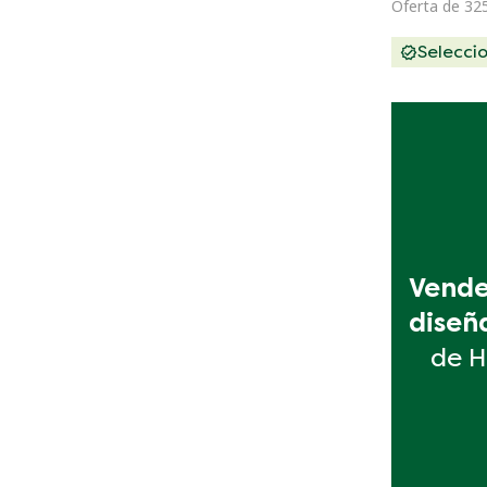
Oferta de 32
Selecci
Vende 
diseñ
de H