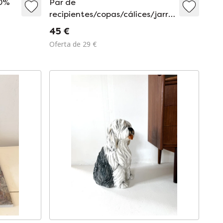
00%
Par de
recipientes/copas/cálices/jarrones
de metal, estilo moderno de
45 €
mediados de siglo.
Oferta de 29 €