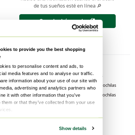
de tus sueños esté en línea 🔎
Guardar búsqueda
kies to provide you the best shopping
e
Por categoría
Por marca
kies to personalise content and ads, to
ial media features and to analyse our traffic.
Marrón Bolsos
Chanel Mochilas
are information about your use of our site with
Marrón Bolsos de hombro
Saint Laurent Mochilas
 media, advertising and analytics partners who
Marrón Bolsos cruzados
Louis Vuitton Mochilas
e it with other information that you’ve
o them or that they’ve collected from your use
Marrón Bolsos de mano
rvices.
Marrón Bolsos tote
Marrón Clutches
Show details
Marrón Otros bolsos