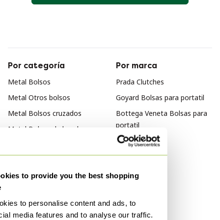
Por categoría
Por marca
Metal Bolsos
Prada Clutches
Metal Otros bolsos
Goyard Bolsas para portatil
Metal Bolsos cruzados
Bottega Veneta Bolsas para
portatil
Metal Bolsos de hombro
Metal Bolsos de mano
Metal Bolsos de viaje
kies to provide you the best shopping
Metal Bolsos cubo
e
Metal Clutches
kies to personalise content and ads, to
ial media features and to analyse our traffic.
Por material