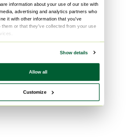
are information about your use of our site with
Piel de becerro Bolsas para
 media, advertising and analytics partners who
portatil
e it with other information that you’ve
Textil Bolsas para portatil
o them or that they’ve collected from your use
rvices.
Ante Bolsas para portatil
Por color
Show details
Gris Bolsas para portatil
Púrpura Bolsas para portatil
Allow all
Negro Bolsas para portatil
Customize