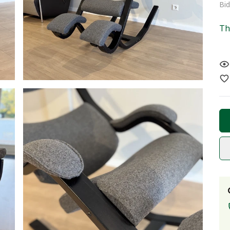
Bid
Th