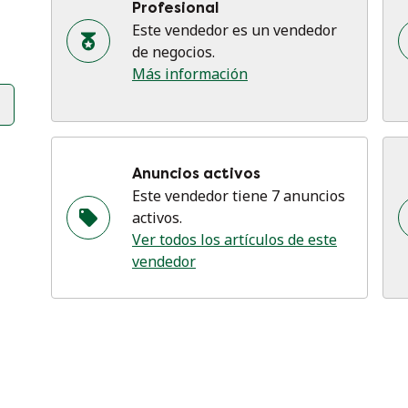
Profesional
Este vendedor es un vendedor
de negocios.
Más información
Co
✔ 
re
✔ 
✔ 
Anuncios activos
di
Este vendedor tiene 7 anuncios
activos.
Ver todos los artículos de este
vendedor
Di
• 
• 
• 