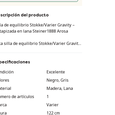
scripción del producto
lla de equilibrio Stokke/Varier Gravity –
tapizada en lana Steiner1888 Arosa
ta silla de equilibrio Stokke/Varier Gravity
 un clásico del diseño que combina a la
rfección ergonomía y confort. Diseñada
ra mantener el cuerpo equilibrado y
pecificaciones
timular la circulación sanguínea, permite
ndición
Excelente
a relajación total. Esta versión ha sido
lores
Negro, Gris
tapizada en una preciosa tela de lana de la
lección Steiner1888 Arosa, creando un
terial
Madera, Lana
pecto lujoso y natural.
mero de artículos
1
rca
Varier
⸻
tura
122 cm