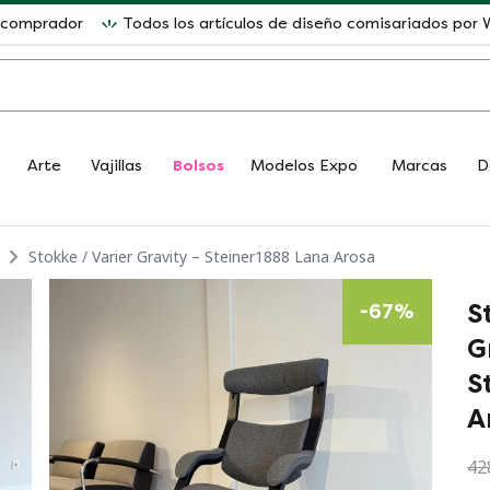
l comprador
Todos los artículos de diseño comisariados po
Arte
Vajillas
Bolsos
Modelos Expo
Marcas
D
Stokke / Varier Gravity – Steiner1888 Lana Arosa
S
-
67
%
G
S
A
42