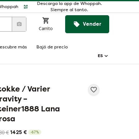
Descarga la app de Whoppah.
r Whoppah
Siempre al tanto.
Vender
Carrito
escubre más
Bajó de precio
ES
tokke / Varier
ravity –
teiner1888 Lana
rosa
80 €
1425 €
-
67
%