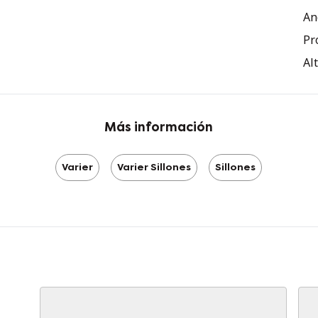
Mo
An
Gr
Pr
La
Al
al
re
tu
cr
Más información
pr
Varier
Varier Sillones
Sillones
Ta
✔ 
la
✔ 
✔ 
es