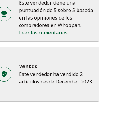
Este vendedor tiene una
puntuación de 5 sobre 5 basada
⸻
en las opiniones de los
compradores en Whoppah.
modidad y acabado
Leer los comentarios
Tapizada profesionalmente, incluyendo
lleno nuevo donde fue necesario
Estructura en buen estado
Combina comodidad ergonómica con un
seño moderno
Ventas
Este vendedor ha vendido 2
⸻
artículos desde December 2023.
mensiones
Altura: 122 cm
Ancho: 73 cm
Profundidad: 135 cm