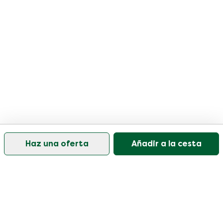
Haz una oferta
Añadir a la cesta
Nuestro servicio de atención al cliente está abierto
los días laborables de 09:30 a 17:00.