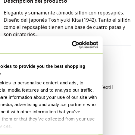
Descripción del producto
Elegante y sumamente cómodo sillón con reposapiés.
Diseño del japonés Toshiyuki Kita (1942). Tanto el sillón
como el reposapiés tienen una base de cuatro patas y
son giratorios.
El sillón cuenta con un sistema de inclinación para una
postura natural y un reposacabezas regulable en altura.
Especificaciones
kies to provide you the best shopping
Condición
Bien
Presenta signos de uso: desgaste en los bordes de
e
Colores
Gris
madera (ver foto) y la tapicería está algo manchada,
kies to personalise content and ads, to
pero no desgastada.
Material
Madera, Metal, Textil
ial media features and to analyse our traffic.
Número de artículos
1
are information about your use of our site with
El sillón se puede recoger en Almere.
 media, advertising and analytics partners who
Marca
Varier
e it with other information that you’ve
Primer propietario
Sí
o them or that they’ve collected from your use
Altura
102 cm
rvices.