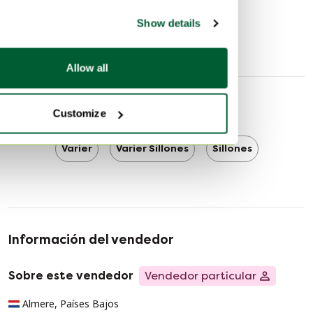
Anchura
70 cm
Profundidad
76 cm
Show details
Altura del asiento
45 cm
Allow all
Más información
Customize
Varier
Varier Sillones
Sillones
Información del vendedor
Sobre este vendedor
Vendedor particular
Almere, Países Bajos