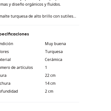
rmas y diseño orgánicos y fluidos.
malte turquesa de alto brillo con sutiles
riaciones, pieza modelada a mano, reverso
 tratar.
pecificaciones
eación artesanal única, firmada en la base
ndición
Muy buena
n el monograma AUDREY estampado.
lores
Turquesa
y buen estado.
terial
Cerámica
rgo: 22 cm, ancho: 14 cm, altura máxima: 2
mero de artículos
1
tura
22 cm
chura
14 cm
ofundidad
2 cm