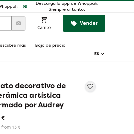
Descarga la app de Whoppah.
r Whoppah
Siempre al tanto.
Vender
Carrito
escubre más
Bajó de precio
ES
lato decorativo de
erámica artística
irmado por Audrey
 €
 from 15 €