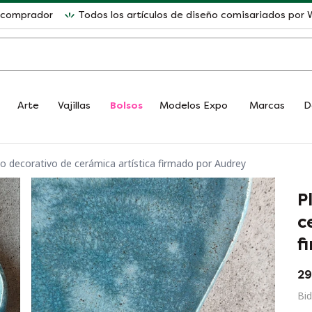
l comprador
Todos los artículos de diseño comisariados po
Arte
Vajillas
Bolsos
Modelos Expo
Marcas
D
to decorativo de cerámica artística firmado por Audrey
P
c
f
29
Bid