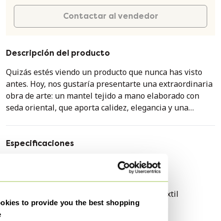
Contactar al vendedor
Descripción del producto
Quizás estés viendo un producto que nunca has visto
antes. Hoy, nos gustaría presentarte una extraordinaria
obra de arte: un mantel tejido a mano elaborado con
seda oriental, que aporta calidez, elegancia y una
atmósfera única a tu hogar. ✨ ¿Qué es este producto?
Este mantel es un ejemplo excepcional del arte textil
oriental tradicional. Tejido a mano con hilos de seda, se
Especificaciones
basa en patrones clásicos, elementos arquitectónicos y
Condición
Excelente
motivos artísticos que han estado arraigados en la
Colores
Azul, Menta
cultura oriental durante siglos. Cada pieza es única, el
resultado de muchas horas de meticuloso trabajo
Material
material-silk, Textil
manual y artesanía magistral. 💎 Material y brillo de la
kies to provide you the best shopping
Número de artículos
1
seda: La seda posee naturalmente un brillo suave,
e