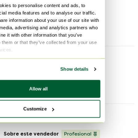
Primer propietario
Sí
lustroso y elegante. Este mismo brillo le da al mantel su
kies to personalise content and ads, to
apariencia lujosa, lo que lo convierte en un verdadero
Altura
100 cm
ial media features and to analyse our traffic.
punto de atracción bajo la luz del día o de la lámpara.
are information about your use of our site with
Anchura
100 cm
Características de calidad: Tejido a mano Hecho de hilos
 media, advertising and analytics partners who
Profundidad
1 cm
de seda Superficie brillante y elegante Tacto suave y
e it with other information that you’ve
agradable Mano de obra de alta calidad con finos
o them or that they’ve collected from your use
detalles El elegante brillo de la seda crea un efecto
rvices.
exclusivo que no es comparable a los manteles
Más información
convencionales hechos a máquina.
Show details
Accesorios de mesa
Allow all
Customize
Información del vendedor
Sobre este vendedor
Profesional