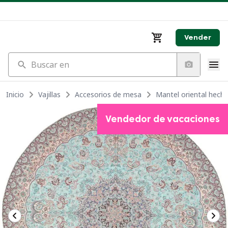
Vender
Buscar en
Inicio
Vajillas
Accesorios de mesa
Mantel oriental hech
Vendedor de vacaciones