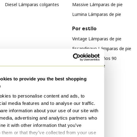
Diesel Lámparas colgantes
Massive Lámparas de pie
Lumina Lámparas de pie
Por estilo
Vintage Lámparas de pie
Escandinavo Lámparas de pie
Diseño de los años 90
Lámparas de pie
kies to provide you the best shopping
Por material
e
Plexiglás Lámparas de pie
kies to personalise content and ads, to
Madera Lámparas de pie
ial media features and to analyse our traffic.
Papel Lámparas de pie
are information about your use of our site with
 media, advertising and analytics partners who
Por color
e it with other information that you’ve
o them or that they’ve collected from your use
Rosa Lámparas de pie