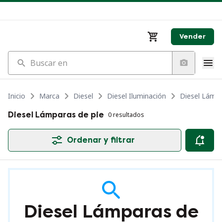
Vender
Buscar en
Inicio
Marca
Diesel
Diesel Iluminación
Diesel Lámpa
Diesel Lámparas de pie
0 resultados
Ordenar y filtrar
Diesel Lámparas de