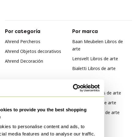
Por categoría
Por marca
Ahrend Percheros
Baan Meubelen Libros de
arte
Ahrend Objetos decorativos
Lensvelt Libros de arte
Ahrend Decoración
Bialetti Libros de arte
Por estilo
Abstracto Libros de arte
Vintage Libros de arte
kies to provide you the best shopping
Moderno Libros de arte
e
kies to personalise content and ads, to
Por material
ial media features and to analyse our traffic.
Biopolímero y otros