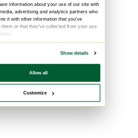
are information about your use of our site with
materiales sostenibles Libros
 media, advertising and analytics partners who
de arte
e it with other information that you’ve
Hierro Libros de arte
o them or that they’ve collected from your use
rvices.
Papel Libros de arte
Por color
Show details
Plateado Libros de arte
Crema Libros de arte
Allow all
Multicolor Libros de arte
Customize