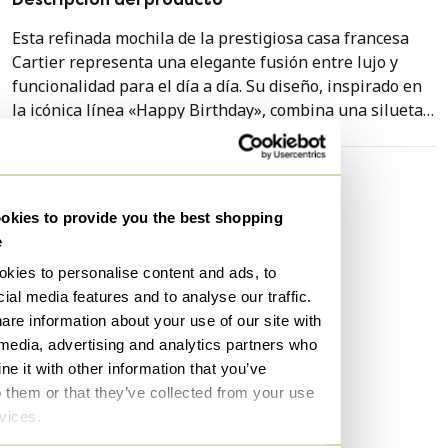
Esta refinada mochila de la prestigiosa casa francesa
Cartier representa una elegante fusión entre lujo y
funcionalidad para el día a día. Su diseño, inspirado en
la icónica línea «Happy Birthday», combina una silueta
arquitectónica y estilizada con el inconfundible sello
histórico de la marca.
Especificaciones
Confeccionada con maestría en charol burdeos de alta
kies to provide you the best shopping
Condición
Excelente
calidad, luce el distintivo monograma de Cartier grabado
e
Colores
Rojo
en relieve en toda su superficie exterior. Los refinados
kies to personalise content and ads, to
herrajes dorados, incluyendo las robustas hebillas
Material
Piel
ial media features and to analyse our traffic.
ajustables y la cremallera de funcionamiento suave,
Número de artículos
1
are information about your use of our site with
crean un contraste elegante y clásico con el intenso rojo
 media, advertising and analytics partners who
Género
Mujeres
del brillante cuero. El interior, cuidadosamente acabado
e it with other information that you’ve
y forrado con un tejido jacquard a juego, también
Color del hardware
Oro (GHW)
o them or that they’ve collected from your use
adornado con el logotipo de la casa, ofrece un espacio
Altura
30 cm
rvices.
organizado para tus objetos personales.
Anchura
25 cm