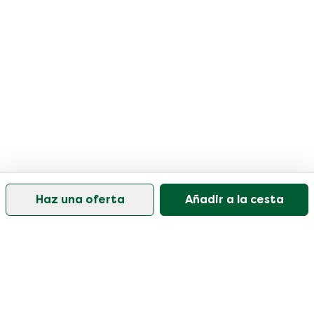
Haz una oferta
Añadir a la cesta
Nuestro servicio de atención al cliente está abierto
los días laborables de 09:30 a 17:00.