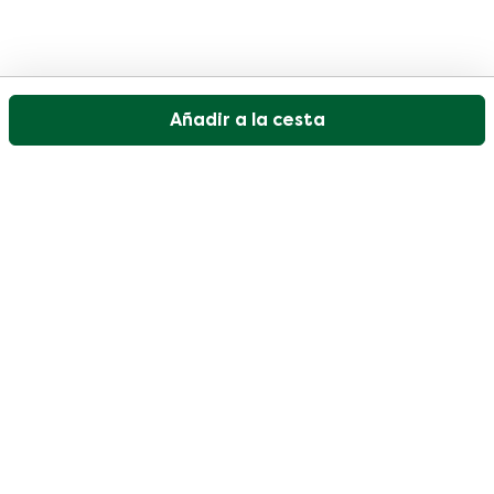
Añadir a la cesta
Nuestro servicio de atención al cliente está abierto
los días laborables de 09:30 a 17:00.
Visite nuestro centro de ayuda
Usuario