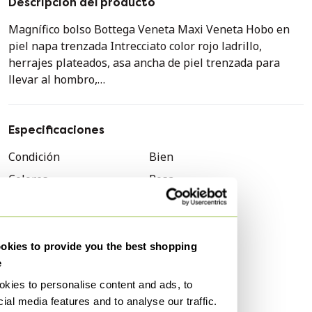
Descripción del producto
Magnífico bolso Bottega Veneta Maxi Veneta Hobo en
piel napa trenzada Intrecciato color rojo ladrillo,
herrajes plateados, asa ancha de piel trenzada para
llevar al hombro,
cierre de cremallera,
interior de ante, un bolsillo con cremallera y un bolsillo
abierto,
Especificaciones
estampado Intrecciato característico de Bottega Veneta,
Condición
Bien
altura del asa: 19 cm
Colores
Rosa
Dimensiones: 51 x 37 x 5 cm (20 x 14,5 x 2 pulgadas)
Material
Piel
Referencia: 103627
Número de artículos
1
Marca
Bottega Veneta
Estado general: 6/10
kies to provide you the best shopping
En buen estado general a pesar de presentar signos de
e
Género
Mujeres
desgaste en la piel (arrugas, desgaste, pátina, pátina en
kies to personalise content and ads, to
Modelo
Campana
las esquinas, una tira de piel cortada en la parte
ial media features and to analyse our traffic.