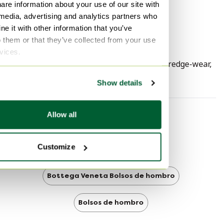
Color del hardware
Plata (SHW)
trasera, manchas) y en los ribetes (arañazos).
are information about your use of our site with
Altura
37 cm
 media, advertising and analytics partners who
e it with other information that you’ve
Anchura
51 cm
o them or that they’ve collected from your use
Profundidad
5 cm
rvices.
Signos de uso
usagesign-corneredge-wear,
Arañazos
Show details
Allow all
Más información
Customize
Bottega Veneta
Bottega Veneta Bolsos de hombro
Bolsos de hombro