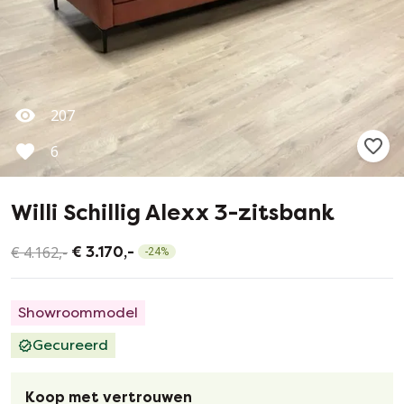
207
6
Willi Schillig Alexx 3-zitsbank
€ 4.162,-
€ 3.170,-
-
24
%
Showroommodel
Gecureerd
Koop met vertrouwen