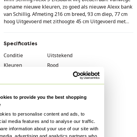
opname nieuwe kleuren, zo goed als nieuwe Alexx bank
van Schillig. Afmeting 216 cm breed, 93 cm diep, 77 cm
hoog Uitgevoerd met zithoogte 45 cm Uitgevoerd met
zitdiepte 54 cm Rug lage uitvoering Zitbreedte 100 cm
Leergroep 60 - kleur Blush geschuurd leder- rood/roze
(luxe open leder) Zitcomfort Memoryfoam (luxe comfort)
Specificaties
Bij dit meublement krijgt u van ons een ALL-IN HOUSE
Conditie
Uitstekend
5 jaar garantie pakket. Zo kunt u bij aanschaf van dit
Kleuren
Rood
showroommodel nog eens rekenen op 5 jaar garantie
op vlekken en constructieservice! *kijk altijd even goed
Materiaal
Leer
of het leer of textiel betreft op het meubel wat u koopt.
Aantal stuks
1
Merk
Willi Schillig
kies to provide you the best shopping
Hoogte
77 cm
e
Breedte
216 cm
kies to personalise content and ads, to
ial media features and to analyse our traffic.
Diepte
93 cm
are information about your use of our site with
Zithoogte
45 cm
 media, advertising and analytics partners who