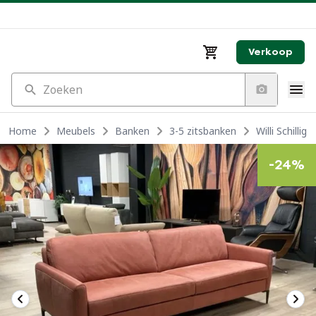
Verkoop
Zoeken
Home
Meubels
Banken
3-5 zitsbanken
Willi Schillig
-
24
%