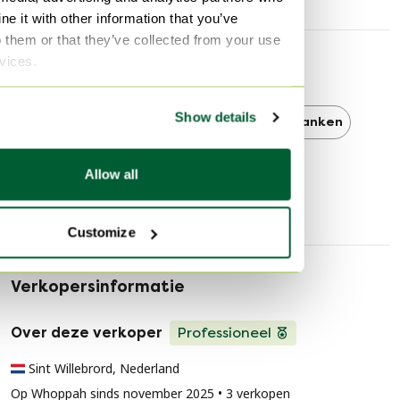
e it with other information that you’ve
o them or that they’ve collected from your use
rvices.
Ontdek meer
Show details
Willi Schillig
Willi Schillig 3-5 zitsbanken
3-5 zitsbanken
Allow all
Customize
Verkopersinformatie
Over deze verkoper
Professioneel
Sint Willebrord, Nederland
Op Whoppah sinds november 2025 • 3 verkopen