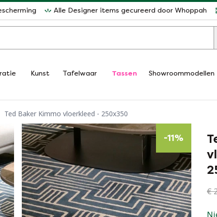
escherming
Alle Designer items gecureerd door Whoppah
ratie
Kunst
Tafelwaar
Tassen
Showroommodellen
Ted Baker Kimmo vloerkleed - 250x350
T
-
11
%
v
2
€ 2
Ni