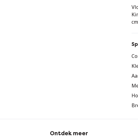
Vl
Ki
cm
Sp
Co
Kl
Aa
Me
Ho
Br
Ontdek meer