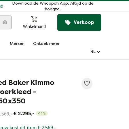
Download de Whoppah App. Altijd op de
hoogte.
Verkoop
Winkelmand
Merken
Ontdek meer
NL
ed Baker Kimmo
loerkleed -
50x350
.569,-
€ 2.295,-
-
11
%
euw kost dit item € 2.569,-