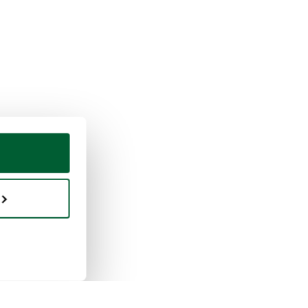
en & verkopen
Whoppah