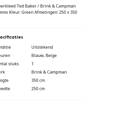
oerkleed Ted Baker / Brink & Campman
mmo Kleur: Green Afmetingen: 250 x 350
ecificaties
nditie
Uitstekend
euren
Blauw, Beige
ntal stuks
1
rk
Brink & Campman
ogte
350 cm
eedte
250 cm