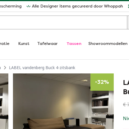
escherming
Alle Designer items gecureerd door Whoppah
ratie
Kunst
Tafelwaar
Tassen
Showroommodellen
n
LABEL vandenberg Buck 4-zitsbank
L
-
32
%
B
€ 7
Ni