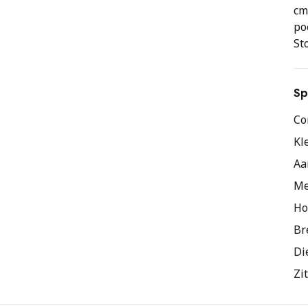
cm
po
St
st
Sp
Co
Kl
Aa
Me
Ho
Br
Di
Zi