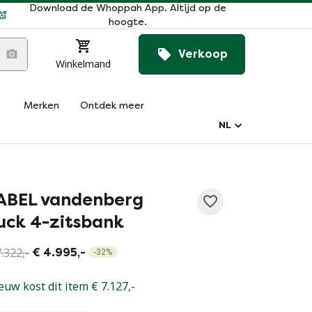
Download de Whoppah App. Altijd op de
hoogte.
Verkoop
Winkelmand
Merken
Ontdek meer
NL
ABEL vandenberg
uck 4-zitsbank
.322,-
€ 4.995,-
-
32
%
euw kost dit item € 7.127,-