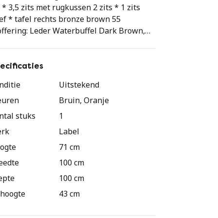
 * 3,5 zits met rugkussen 2 zits * 1 zits
ef * tafel rechts bronze brown 55
offering: Leder Waterbuffel Dark Brown,
of Masto Nude YP22008
ecificaties
nditie
Uitstekend
euren
Bruin, Oranje
ntal stuks
1
rk
Label
ogte
71 cm
eedte
100 cm
epte
100 cm
thoogte
43 cm