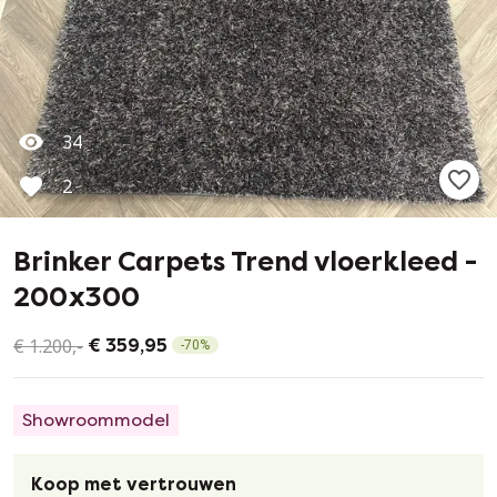
34
2
Brinker Carpets Trend vloerkleed -
200x300
€ 1.200,-
€ 359,95
-
70
%
Showroommodel
Koop met vertrouwen