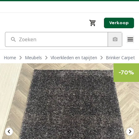
Verkoop
Zoeken
Home
Meubels
Vloerkleden en tapijten
Brinker Carpets 
-
70
%