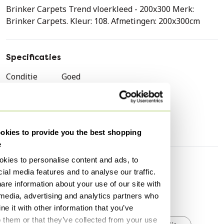
Brinker Carpets Trend vloerkleed - 200x300 Merk:
Brinker Carpets. Kleur: 108. Afmetingen: 200x300cm
Specificaties
Conditie
Goed
Kleuren
Zwart
Merk
Brinker Carpets
Breedte
200 cm
kies to provide you the best shopping
e
kies to personalise content and ads, to
Ontdek meer
ial media features and to analyse our traffic.
are information about your use of our site with
 media, advertising and analytics partners who
Brinker Carpets
e it with other information that you’ve
o them or that they’ve collected from your use