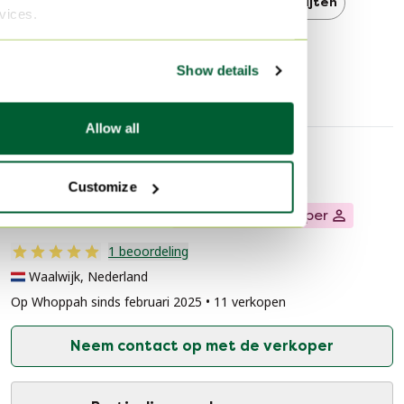
Brinker Carpets Vloerkleden en tapijten
rvices.
Vloerkleden en tapijten
Show details
Allow all
Verkopersinformatie
Customize
Over deze verkoper
Particuliere verkoper
1 beoordeling
Waalwijk, Nederland
Op Whoppah sinds februari 2025 • 11 verkopen
Neem contact op met de verkoper