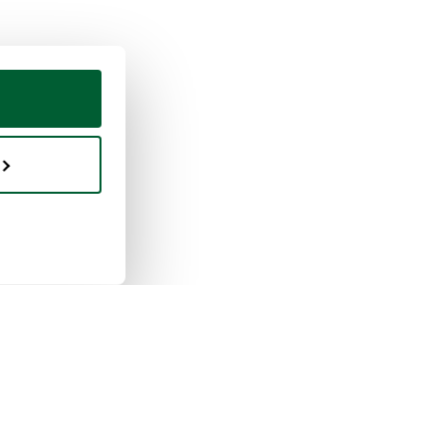
en & verkopen
Whoppah
erkt verkopen
Over ons
erkt kopen
Reviews
pah zakelijk
Veelgestelde vragen