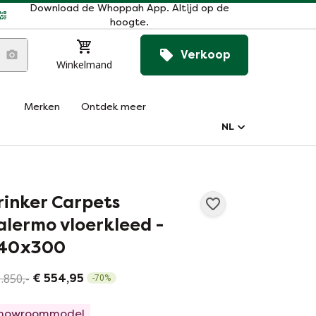
Download de Whoppah App. Altijd op de
hoogte.
Verkoop
Winkelmand
Merken
Ontdek meer
NL
rinker Carpets
alermo vloerkleed -
40x300
.850,-
€ 554,95
-
70
%
howroommodel