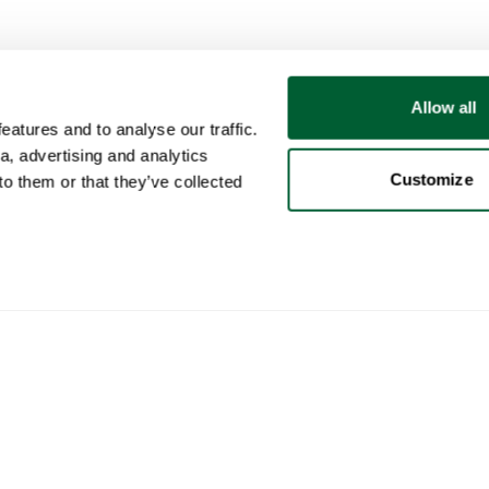
Allow all
atures and to analyse our traffic.
a, advertising and analytics
Customize
o them or that they’ve collected
Gebruiker
Categorieën
Kop
Mijn account
Meubels
Zo w
Verkopen
Verlichting
Zo w
Aankopen
Kunst
Whop