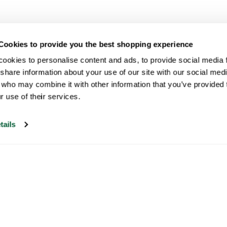
Cookies to provide you the best shopping experience
ookies to personalise content and ads, to provide social media fe
share information about your use of our site with our social medi
 who may combine it with other information that you’ve provided t
r use of their services.
tails
Onze klantenservice is open op
werkdagen tussen 09:30 en 17:00