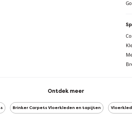
Go
Sp
Co
Kl
Me
Br
Ontdek meer
ts
Brinker Carpets Vloerkleden en tapijten
Vloerkled