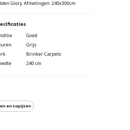
lden Glory. Afmetingen: 240x300cm
ecificaties
nditie
Goed
euren
Grijs
rk
Brinker Carpets
eedte
240 cm
en en tapijten