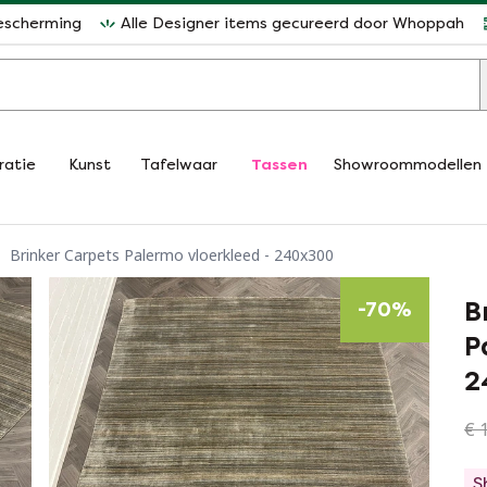
escherming
Alle Designer items gecureerd door Whoppah
ratie
Kunst
Tafelwaar
Tassen
Showroommodellen
Brinker Carpets Palermo vloerkleed - 240x300
B
-
70
%
P
2
€ 1
S