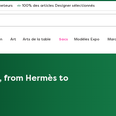
heteurs
100% des articles Designer sélectionnés
on
Art
Arts de la table
Sacs
Modèles Expo
Mar
g, from Hermès to