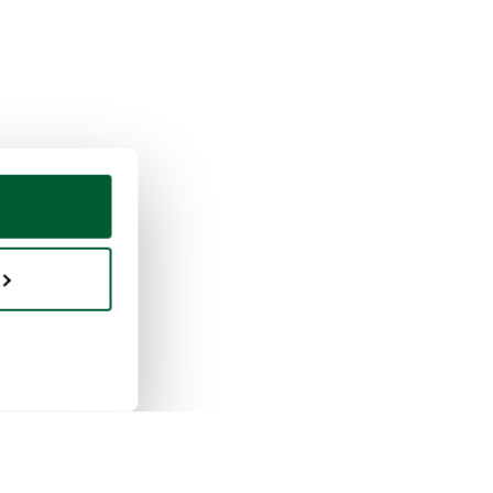
eter & vendre
Whoppah
ment vendre
À propos de nous