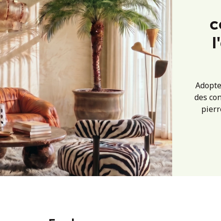
c
l
Adopte
des con
pierr