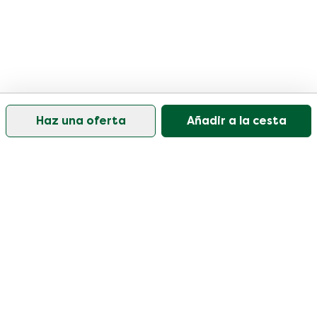
Haz una oferta
Añadir a la cesta
Nuestro servicio de atención al cliente está abierto
los días laborables de 09:30 a 17:00.
Visite nuestro centro de ayuda