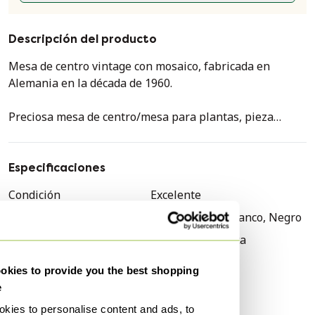
Descripción del producto
Mesa de centro vintage con mosaico, fabricada en
Alemania en la década de 1960.
Preciosa mesa de centro/mesa para plantas, pieza
única. Fabricada en madera de teca oscura. Patas de teca
maciza, elegantemente redondeadas. Travesaño a lo
largo de toda la mesa.
Especificaciones
Condición
Excelente
La superficie presenta un mosaico incrustado con un
Colores
Marrón, Rosa, Blanco, Negro
hermoso diseño. Veta blanca. Piedra negra alternada
con blanca y morada. El mosaico está colocado con gran
Material
Madera, Cerámica
precisión y suavidad, y se encuentra en perfecto estado.
Número de artículos
1
Un elemento decorativo muy atractivo para una tienda,
kies to provide you the best shopping
Primer propietario
Sí
escaparate, establecimiento de hostelería o, por
e
supuesto, para el hogar. En muy buen estado.
Altura
40 cm
kies to personalise content and ads, to