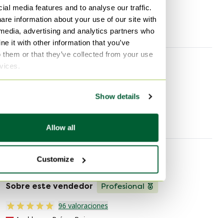
ial media features and to analyse our traffic.
Anchura
120 cm
Dimensiones:
are information about your use of our site with
Profundidad
34 cm
Altura: 40 cm
 media, advertising and analytics partners who
Largo: 120 cm
e it with other information that you’ve
o them or that they’ve collected from your use
rvices.
Más información
Show details
Mesas de centro
Allow all
Customize
Información del vendedor
Sobre este vendedor
Profesional
96 valoraciones