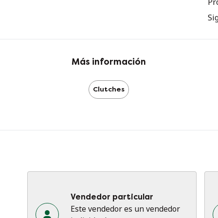
Pr
El
Si
pr
su
co
co
Más información
Es
Clutches
pa
pa
el
El
Vendedor particular
Este vendedor es un vendedor