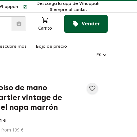
Descarga la app de Whoppah.
r Whoppah
Siempre al tanto.
Vender
Carrito
escubre más
Bajó de precio
ES
olso de mano
artier vintage de
iel napa marrón
1 €
 from 199 €