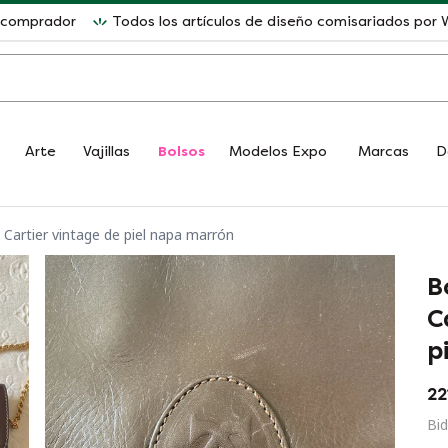
l comprador
Todos los artículos de diseño comisariados po
Arte
Vajillas
Bolsos
Modelos Expo
Marcas
D
Cartier vintage de piel napa marrón
B
C
p
22
Bid