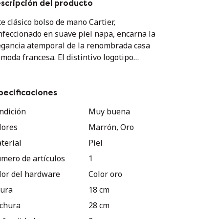
scripción del producto
te clásico bolso de mano Cartier,
nfeccionado en suave piel napa, encarna la
egancia atemporal de la renombrada casa
 moda francesa. El distintivo logotipo
rtier grabado en relieve en la parte frontal
 confiere una identidad inconfundible y
braya su lujosa herencia.
pecificaciones
ndición
Muy buena
bricado en piel marrón de alta calidad, el
lores
Marrón, Oro
lso impresiona por su silueta depurada y
 refinada confección. Los herrajes dorados,
terial
Piel
 particular la delicada cadena, aportan un
mero de artículos
1
fisticado contraste al cálido tono marrón de
lor del hardware
Color oro
piel. El interior está forrado con un
terial suave y cuenta con un práctico
tura
18 cm
mpartimento con cremallera para
chura
28 cm
ntener tus pertenencias organizadas.