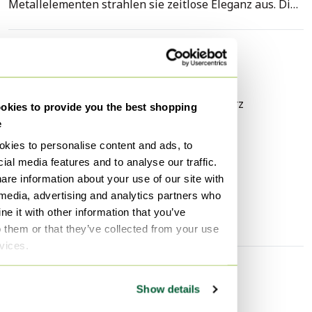
Metallelementen strahlen sie zeitlose Eleganz aus. Die
Leuchten eignen sich perfekt zur Beleuchtung von Flur
oder Wohnzimmer und vereinen Funktionalität mit
ästhetisch ansprechendem Design. Verleihen Sie Ihrem
Spezifikationen
Interieur mit diesen wunderschönen Wandleuchten
Zustand
Sehr gut
eine einzigartige Note.
Farben
Weiß, Gelb, Schwarz
kies to provide you the best shopping
e
Material
Glas, Metall
kies to personalise content and ads, to
Anzahl der Artikel
2
ial media features and to analyse our traffic.
Höhe
45 cm
are information about your use of our site with
Breite
30 cm
 media, advertising and analytics partners who
e it with other information that you’ve
Tiefe
30 cm
o them or that they’ve collected from your use
rvices.
Entdecken Sie mehr
Show details