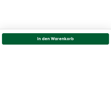
In den Warenkorb
Unser Kundenservice ist an Werktagen zwischen
09:30 und 17:00 Uhr erreichbar.
Besuchen Sie unser Hilfezentrum