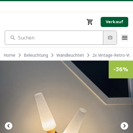
Verkauf
Suchen
Home
Beleuchtung
Wandleuchten
2x Vintage-Retro-W
-
36
%